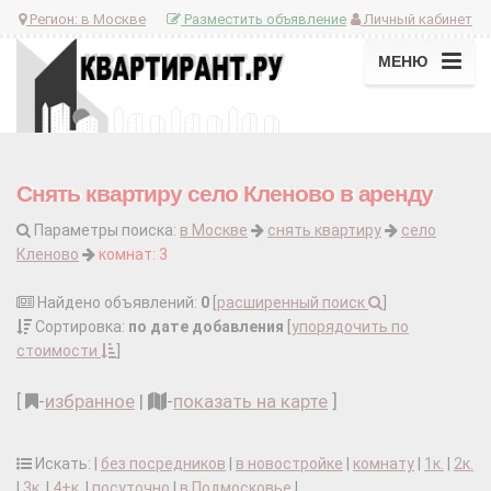
Регион:
в Москве
Разместить объявление
Личный кабинет
МЕНЮ
Снять квартиру село Кленово в аренду
Параметры поиска:
в Москве
снять квартиру
село
Кленово
комнат: 3
Найдено объявлений:
0
[
расширенный поиск
]
Сортировка:
по дате добавления
[
упорядочить по
стоимости
]
[
-
избранное
|
-
показать на карте
]
Искать: |
без посредников
|
в новостройке
|
комнату
|
1к.
|
2к.
|
3к.
|
4+к.
|
посуточно
|
в Подмосковье
|