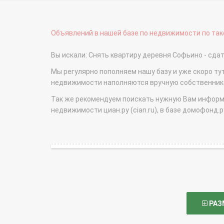
Объявлений в нашей базе по недвижимости по тако
Вы искали: Снять квартиру деревня Софьино - сд
Мы регулярно пополняем нашу базу и уже скоро ту
недвижимости наполняются вручную собственникам
Так же рекомендуем поискать нужную Вам информаци
недвижимости циан.ру (cian.ru), в базе домофонд.ру (
РАЗ