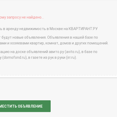
му запросу не найдено...
ать в аренду недвижимость в Москве на КВАРТИРАНТ.РУ
т будут новые объявления. Объявления в нашей базе по
и и хозяевами квартир, комнат, домов и других помещений.
ю на доске объявлений авито.ру (avito.ru), в базе по
domofond.ru), в газете из рук в руки (irr.ru).
МЕСТИТЬ ОБЪЯВЛЕНИЕ