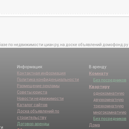
базе по недвижимости циан.ру, на доске объявлений домофонд.ру и в 
Информация:
В аренду:
Контактная информация
Комнату
Политика конфиденциальности
Без посредников
Размещение рекламы
Квартиру
Советы юриста
однокомнатную
Новости недвижимости
двухкомнатную
Каталог сайтов
трехкомнатную
Доска объявлений по
многокомнатную
строительству
Без посредников
Договор аренды
Дома