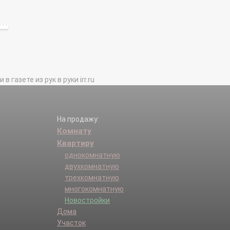
газете из рук в руки irr.ru
На продажу:
Комнату
Квартиру
однокомнатную
двухкомнатную
трехкомнатную
многокомнатную
Новостройки
Дома
Участок