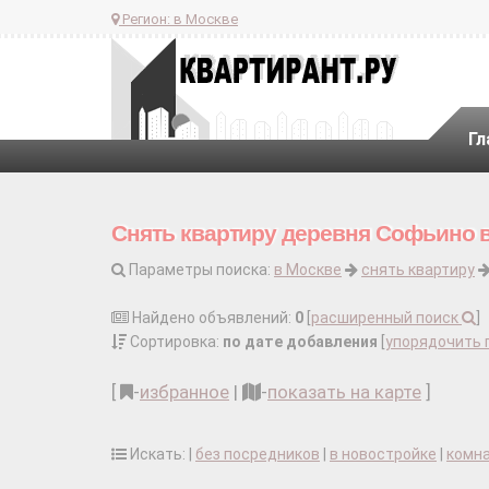
Регион:
в Москве
Гл
Снять квартиру деревня Софьино 
Параметры поиска:
в Москве
снять квартиру
Найдено объявлений:
0
[
расширенный поиск
]
Сортировка:
по дате добавления
[
упорядочить 
[
-
избранное
|
-
показать на карте
]
Искать: |
без посредников
|
в новостройке
|
комн