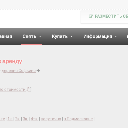
РАЗМЕСТИТЬ О
авная
Снять
Купить
Информация
в аренду
деревня Софьино
по стоимости
]
ату
|
1к.
|
2к.
|
3к.
|
4+к.
|
посуточно
|
в Подмосковье
|