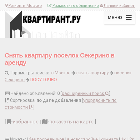
Регион:
в Москве
Разместить объявление
Личный кабинет
МЕНЮ
Снять квартиру поселок Секерино в
аренду
Параметры поиска:
в Москве
снять квартиру
поселок
Секерино
ПОСУТОЧНО
Найдено объявлений:
0
[
расширенный поиск
]
Сортировка:
по дате добавления
[
упорядочить по
стоимости
]
[
-
избранное
|
-
показать на карте
]
Искать: |
без посредников
|
в новостройке
|
комнату
|
1к.
|
2к.