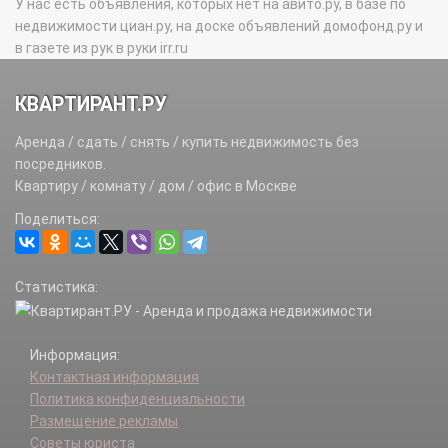
У нас есть объявления, которых нет на авито.ру, в базе по
недвижимости циан.ру, на доске объявлений домофонд.ру и
в газете из рук в руки irr.ru
КВАРТИРАНТ.РУ
Аренда / сдать / снять / купить недвижимость без
посредников.
Квартиру / комнату / дом / офис в Москве
Поделиться:
Статистика:
Информация:
Контактная информация
Политика конфиденциальности
Размещение рекламы
Советы юриста