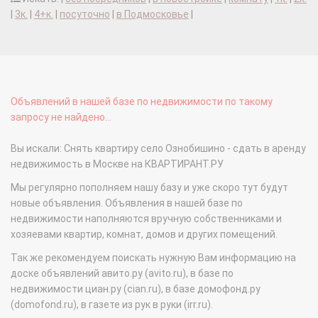
|
3к.
|
4+к.
|
посуточно
|
в Подмосковье
|
Объявлений в нашей базе по недвижимости по такому
запросу не найдено...
Вы искали: Снять квартиру село Ознобишино - сдать в аренду
недвижимость в Москве на КВАРТИРАНТ.РУ
Мы регулярно пополняем нашу базу и уже скоро тут будут
новые объявления. Объявления в нашей базе по
недвижимости наполняются вручную собственниками и
хозяевами квартир, комнат, домов и других помещений.
Так же рекомендуем поискать нужную Вам информацию на
доске объявлений авито.ру (avito.ru), в базе по
недвижимости циан.ру (cian.ru), в базе домофонд.ру
(domofond.ru), в газете из рук в руки (irr.ru).