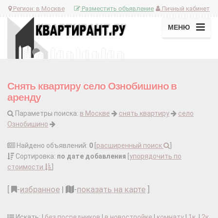
Регион:
в Москве
Разместить объявление
Личный кабинет
МЕНЮ
Снять квартиру село Ознобишино в
аренду
Параметры поиска:
в Москве
снять квартиру
село
Ознобишино
Найдено объявлений:
0
[
расширенный поиск
]
Сортировка:
по дате добавления
[
упорядочить по
стоимости
]
[
-
избранное
|
-
показать на карте
]
Искать: |
без посредников
|
в новостройке
|
комнату
|
1к.
|
2к.