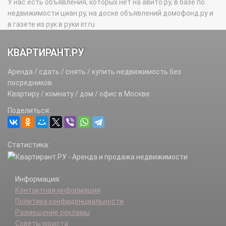
У нас есть объявления, которых нет на авито.ру, в базе по
недвижимости циан.ру, на доске объявлений домофонд.ру и
в газете из рук в руки irr.ru
КВАРТИРАНТ.РУ
Аренда / сдать / снять / купить недвижимость без
посредников.
Квартиру / комнату / дом / офис в Москве
Поделиться:
Статистика:
Информация:
Контактная информация
Политика конфиденциальности
Размещение рекламы
Советы юриста