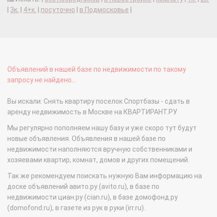
|
3к.
|
4+к.
|
посуточно
|
в Подмосковье
|
Объявлений в нашей базе по недвижимости по такому
запросу не найдено...
Вы искали: Снять квартиру поселок Спортбазы - сдать в
аренду недвижимость в Москве на КВАРТИРАНТ.РУ
Мы регулярно пополняем нашу базу и уже скоро тут будут
новые объявления. Объявления в нашей базе по
недвижимости наполняются вручную собственниками и
хозяевами квартир, комнат, домов и других помещений.
Так же рекомендуем поискать нужную Вам информацию на
доске объявлений авито.ру (avito.ru), в базе по
недвижимости циан.ру (cian.ru), в базе домофонд.ру
(domofond.ru), в газете из рук в руки (irr.ru).