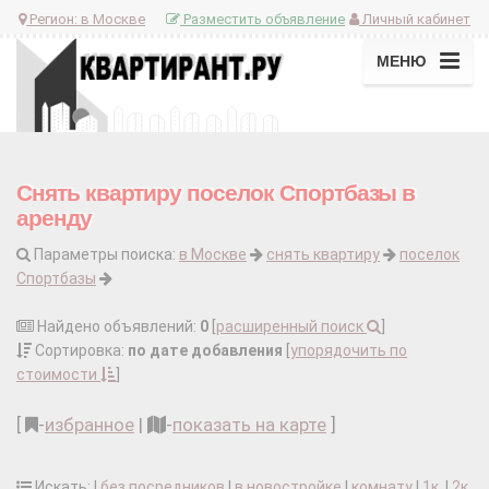
Регион:
в Москве
Разместить объявление
Личный кабинет
МЕНЮ
Снять квартиру поселок Спортбазы в
аренду
Параметры поиска:
в Москве
снять квартиру
поселок
Спортбазы
Найдено объявлений:
0
[
расширенный поиск
]
Сортировка:
по дате добавления
[
упорядочить по
стоимости
]
[
-
избранное
|
-
показать на карте
]
Искать: |
без посредников
|
в новостройке
|
комнату
|
1к.
|
2к.