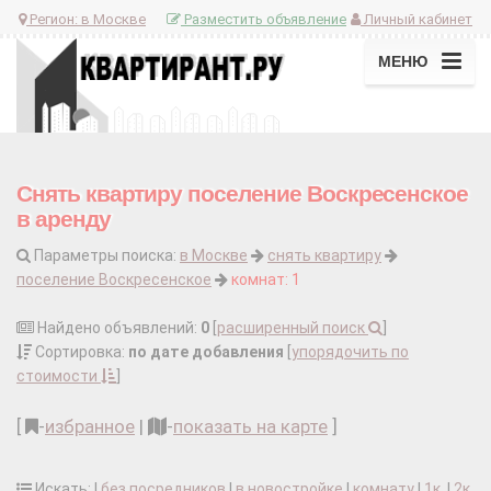
Регион:
в Москве
Разместить объявление
Личный кабинет
МЕНЮ
Снять квартиру поселение Воскресенское
в аренду
Параметры поиска:
в Москве
снять квартиру
поселение Воскресенское
комнат: 1
Найдено объявлений:
0
[
расширенный поиск
]
Сортировка:
по дате добавления
[
упорядочить по
стоимости
]
[
-
избранное
|
-
показать на карте
]
Искать: |
без посредников
|
в новостройке
|
комнату
|
1к.
|
2к.