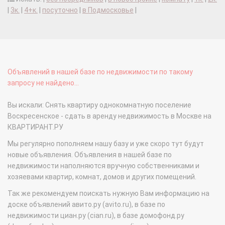
|
3к.
|
4+к.
|
посуточно
|
в Подмосковье
|
Объявлений в нашей базе по недвижимости по такому
запросу не найдено...
Вы искали: Снять квартиру однокомнатную поселение
Воскресенское - сдать в аренду недвижимость в Москве на
КВАРТИРАНТ.РУ
Мы регулярно пополняем нашу базу и уже скоро тут будут
новые объявления. Объявления в нашей базе по
недвижимости наполняются вручную собственниками и
хозяевами квартир, комнат, домов и других помещений.
Так же рекомендуем поискать нужную Вам информацию на
доске объявлений авито.ру (avito.ru), в базе по
недвижимости циан.ру (cian.ru), в базе домофонд.ру