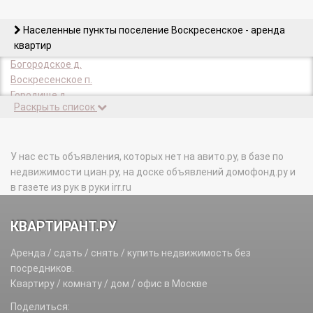
Населенные пункты поселение Воскресенское - аренда
квартир
Богородское д.
Воскресенское п.
Городище д.
Раскрыть список
Губкино д.
д/о Воскресенское п.
Каменка д.
Каракашево д.
У нас есть объявления, которых нет на авито.ру, в базе по
Князево д.
недвижимости циан.ру, на доске объявлений домофонд.ру и
Лаптево д.
в газете из рук в руки irr.ru
Милорадово д.
Никольское д.
КВАРТИРАНТ.РУ
подсобного хозяйства Воскресенское п.
Расторопово д.
Аренда / сдать / снять / купить недвижимость без
Язово д.
посредников.
Ямонтово д.
Квартиру / комнату / дом / офис в Москве
Поделиться: