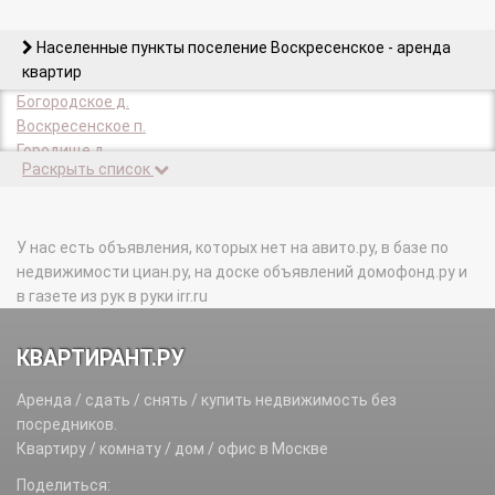
Населенные пункты поселение Воскресенское - аренда
квартир
Богородское д.
Воскресенское п.
Городище д.
Раскрыть список
Губкино д.
д/о Воскресенское п.
Каменка д.
Каракашево д.
У нас есть объявления, которых нет на авито.ру, в базе по
Князево д.
недвижимости циан.ру, на доске объявлений домофонд.ру и
Лаптево д.
в газете из рук в руки irr.ru
Милорадово д.
Никольское д.
КВАРТИРАНТ.РУ
подсобного хозяйства Воскресенское п.
Расторопово д.
Аренда / сдать / снять / купить недвижимость без
Язово д.
посредников.
Ямонтово д.
Квартиру / комнату / дом / офис в Москве
Поделиться: