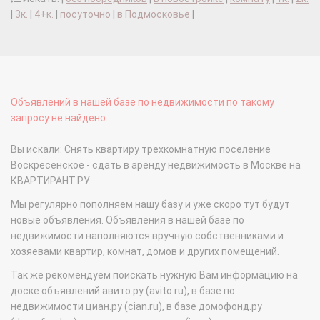
|
3к.
|
4+к.
|
посуточно
|
в Подмосковье
|
Объявлений в нашей базе по недвижимости по такому
запросу не найдено...
Вы искали: Снять квартиру трехкомнатную поселение
Воскресенское - сдать в аренду недвижимость в Москве на
КВАРТИРАНТ.РУ
Мы регулярно пополняем нашу базу и уже скоро тут будут
новые объявления. Объявления в нашей базе по
недвижимости наполняются вручную собственниками и
хозяевами квартир, комнат, домов и других помещений.
Так же рекомендуем поискать нужную Вам информацию на
доске объявлений авито.ру (avito.ru), в базе по
недвижимости циан.ру (cian.ru), в базе домофонд.ру