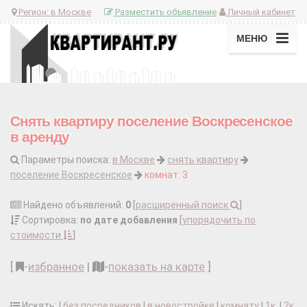
Регион:
в Москве
Разместить объявление
Личный кабинет
МЕНЮ
Снять квартиру поселение Воскресенское
в аренду
Параметры поиска:
в Москве
снять квартиру
поселение Воскресенское
комнат: 3
Найдено объявлений:
0
[
расширенный поиск
]
Сортировка:
по дате добавления
[
упорядочить по
стоимости
]
[
-
избранное
|
-
показать на карте
]
Искать: |
без посредников
|
в новостройке
|
комнату
|
1к.
|
2к.