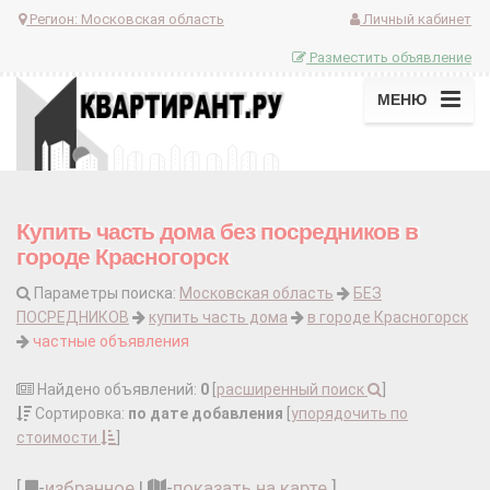
Регион:
Московская область
Личный кабинет
Разместить объявление
МЕНЮ
Купить часть дома без посредников в
городе Красногорск
Параметры поиска:
Московская область
БЕЗ
ПОСРЕДНИКОВ
купить часть дома
в городе Красногорск
частные объявления
Найдено объявлений:
0
[
расширенный поиск
]
Сортировка:
по дате добавления
[
упорядочить по
стоимости
]
[
-
избранное
|
-
показать на карте
]