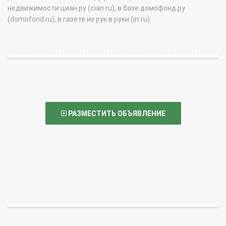
недвижимости циан.ру (cian.ru), в базе домофонд.ру
(domofond.ru), в газете из рук в руки (irr.ru).
РАЗМЕСТИТЬ ОБЪЯВЛЕНИЕ