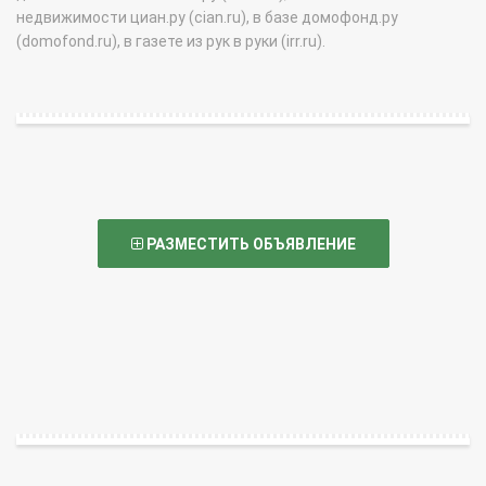
недвижимости циан.ру (cian.ru), в базе домофонд.ру
(domofond.ru), в газете из рук в руки (irr.ru).
РАЗМЕСТИТЬ ОБЪЯВЛЕНИЕ