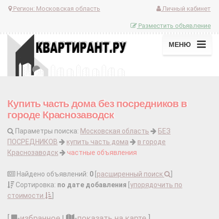
Регион:
Московская область
Личный кабинет
Разместить объявление
МЕНЮ
Купить часть дома без посредников в
городе Краснозаводск
Параметры поиска:
Московская область
БЕЗ
ПОСРЕДНИКОВ
купить часть дома
в городе
Краснозаводск
частные объявления
Найдено объявлений:
0
[
расширенный поиск
]
Сортировка:
по дате добавления
[
упорядочить по
стоимости
]
[
-
избранное
|
-
показать на карте
]