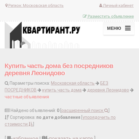
Регион:
Московская область
Личный кабинет
Разместить объявление
МЕНЮ
Купить часть дома без посредников
деревня Леонидово
Параметры поиска:
Московская область
БЕЗ
ПОСРЕДНИКОВ
купить часть дома
деревня Леонидово
частные объявления
Найдено объявлений:
0
[
расширенный поиск
]
Сортировка:
по дате добавления
[
упорядочить по
стоимости
]
[
-
избранное
|
-
показать на карте
]