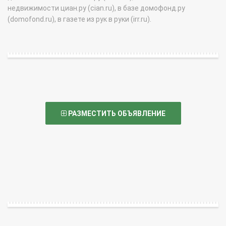
недвижимости циан.ру (cian.ru), в базе домофонд.ру
(domofond.ru), в газете из рук в руки (irr.ru).
РАЗМЕСТИТЬ ОБЪЯВЛЕНИЕ