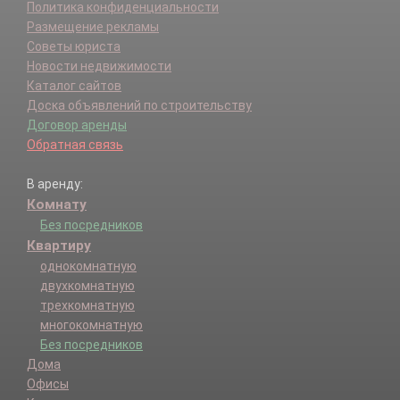
Политика конфиденциальности
Размещение рекламы
Советы юриста
Новости недвижимости
Каталог сайтов
Доска объявлений по строительству
Договор аренды
Обратная связь
В аренду:
Комнату
Без посредников
Квартиру
однокомнатную
двухкомнатную
трехкомнатную
многокомнатную
Без посредников
Дома
Офисы