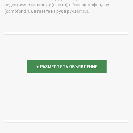
недвижимости циан.ру (cian.ru), в базе домофонд.ру
(domofond.ru), в газете из рук в руки (irr.ru).
РАЗМЕСТИТЬ ОБЪЯВЛЕНИЕ