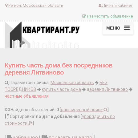
Регион:
Московская область
Личный кабинет
Разместить объявление
МЕНЮ
Купить часть дома без посредников
деревня Литвиново
Параметры поиска:
Московская область
БЕЗ
ПОСРЕДНИКОВ
купить часть дома
деревня Литвиново
частные объявления
Найдено объявлений:
0
[
расширенный поиск
]
Сортировка:
по дате добавления
[
упорядочить по
стоимости
]
[
-
избранное
|
-
показать на карте
]