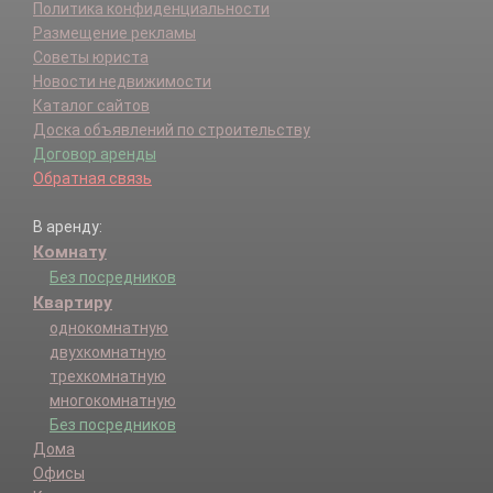
Политика конфиденциальности
Размещение рекламы
Советы юриста
Новости недвижимости
Каталог сайтов
Доска объявлений по строительству
Договор аренды
Обратная связь
В аренду:
Комнату
Без посредников
Квартиру
однокомнатную
двухкомнатную
трехкомнатную
многокомнатную
Без посредников
Дома
Офисы