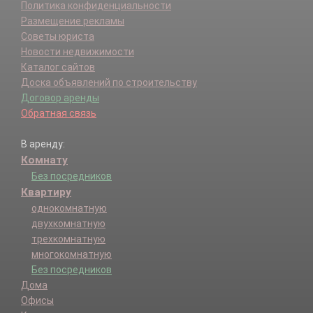
Политика конфиденциальности
Размещение рекламы
Советы юриста
Новости недвижимости
Каталог сайтов
Доска объявлений по строительству
Договор аренды
Обратная связь
В аренду:
Комнату
Без посредников
Квартиру
однокомнатную
двухкомнатную
трехкомнатную
многокомнатную
Без посредников
Дома
Офисы