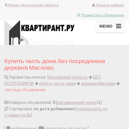
Регион:
Московская область
Личный кабинет
Разместить объявление
МЕНЮ
Купить часть дома без посредников
деревня Маслово
Параметры поиска:
Московская область
БЕЗ
ПОСРЕДНИКОВ
купить часть дома
деревня Маслово
частные объявления
Найдено объявлений:
0
[
расширенный поиск
]
Сортировка:
по дате добавления
[
упорядочить по
стоимости
]
[
-
избранное
|
-
показать на карте
]