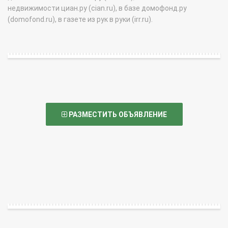
недвижимости циан.ру (cian.ru), в базе домофонд.ру
(domofond.ru), в газете из рук в руки (irr.ru).
РАЗМЕСТИТЬ ОБЪЯВЛЕНИЕ