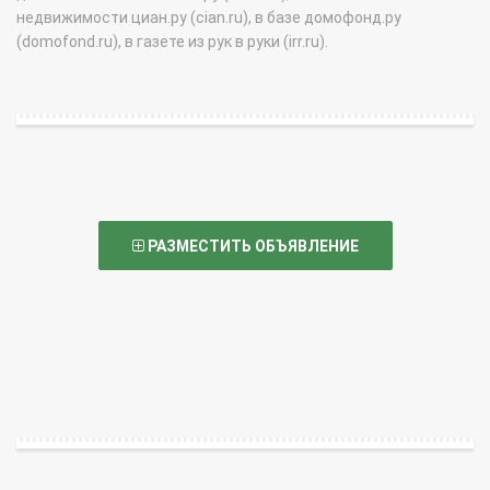
недвижимости циан.ру (cian.ru), в базе домофонд.ру
(domofond.ru), в газете из рук в руки (irr.ru).
РАЗМЕСТИТЬ ОБЪЯВЛЕНИЕ