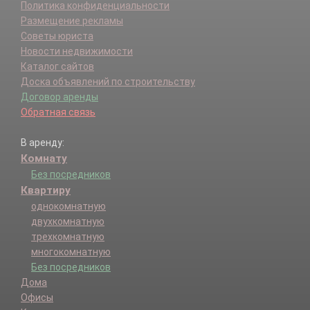
Политика конфиденциальности
Размещение рекламы
Советы юриста
Новости недвижимости
Каталог сайтов
Доска объявлений по строительству
Договор аренды
Обратная связь
В аренду:
Комнату
Без посредников
Квартиру
однокомнатную
двухкомнатную
трехкомнатную
многокомнатную
Без посредников
Дома
Офисы