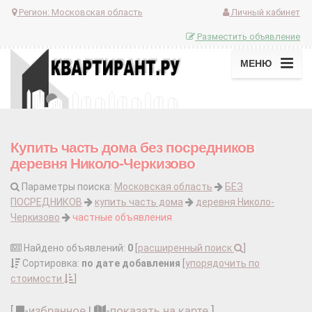
Регион:
Московская область
Личный кабинет
Разместить объявление
МЕНЮ
Купить часть дома без посредников
деревня Николо-Черкизово
Параметры поиска:
Московская область
БЕЗ
ПОСРЕДНИКОВ
купить часть дома
деревня Николо-
Черкизово
частные объявления
Найдено объявлений:
0
[
расширенный поиск
]
Сортировка:
по дате добавления
[
упорядочить по
стоимости
]
[
-
избранное
|
-
показать на карте
]