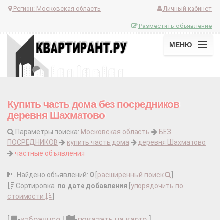
Регион:
Московская область
Личный кабинет
Разместить объявление
МЕНЮ
Купить часть дома без посредников
деревня Шахматово
Параметры поиска:
Московская область
БЕЗ
ПОСРЕДНИКОВ
купить часть дома
деревня Шахматово
частные объявления
Найдено объявлений:
0
[
расширенный поиск
]
Сортировка:
по дате добавления
[
упорядочить по
стоимости
]
[
-
избранное
|
-
показать на карте
]