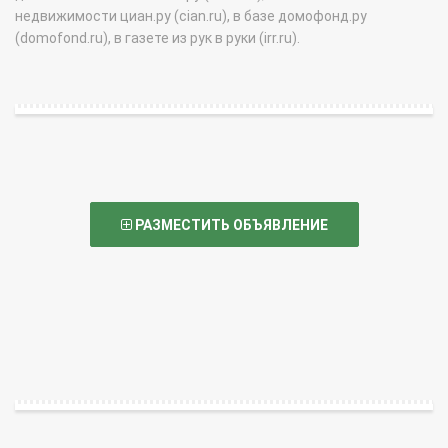
недвижимости циан.ру (cian.ru), в базе домофонд.ру
(domofond.ru), в газете из рук в руки (irr.ru).
РАЗМЕСТИТЬ ОБЪЯВЛЕНИЕ