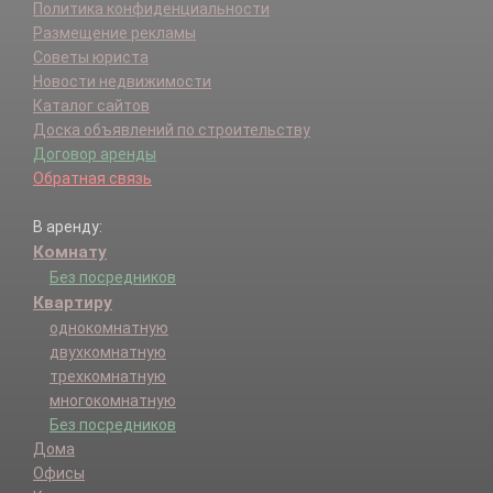
Политика конфиденциальности
Размещение рекламы
Советы юриста
Новости недвижимости
Каталог сайтов
Доска объявлений по строительству
Договор аренды
Обратная связь
В аренду:
Комнату
Без посредников
Квартиру
однокомнатную
двухкомнатную
трехкомнатную
многокомнатную
Без посредников
Дома
Офисы