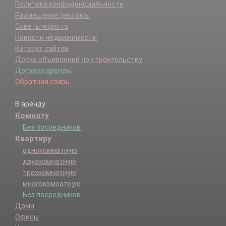
Политика конфиденциальности
Размещение рекламы
Советы юриста
Новости недвижимости
Каталог сайтов
Доска объявлений по строительству
Договор аренды
Обратная связь
В аренду:
Комнату
Без посредников
Квартиру
однокомнатную
двухкомнатную
трехкомнатную
многокомнатную
Без посредников
Дома
Офисы