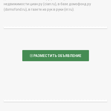
недвижимости циан.ру (cian.ru), в базе домофонд.ру
(domofond.ru), в газете из рук в руки (irr.ru).
РАЗМЕСТИТЬ ОБЪЯВЛЕНИЕ