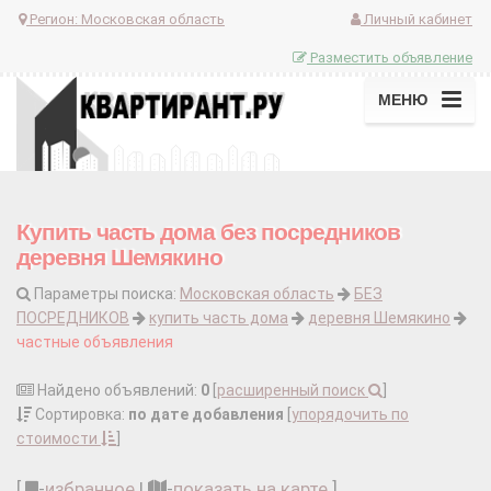
Регион:
Московская область
Личный кабинет
Разместить объявление
МЕНЮ
Купить часть дома без посредников
деревня Шемякино
Параметры поиска:
Московская область
БЕЗ
ПОСРЕДНИКОВ
купить часть дома
деревня Шемякино
частные объявления
Найдено объявлений:
0
[
расширенный поиск
]
Сортировка:
по дате добавления
[
упорядочить по
стоимости
]
[
-
избранное
|
-
показать на карте
]