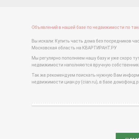
Объявлений в нашей базе по недвижимости по тако
Вы искали: Купить часть дома без посредников ч
Московская область на КВАРТИРАНТ.РУ
Мы регулярно пополняем нашу базу и уже скоро ту
недвижимости наполняются вручную собственникам
Так же рекомендуем поискать нужную Вам информаци
недвижимости циан.ру (cian.ru), в базе домофонд.ру (