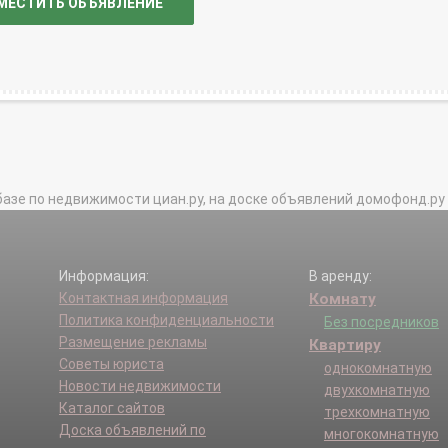
МЕСТИТЬ ОБЪЯВЛЕНИЕ
базе по недвижимости циан.ру, на доске объявлений домофонд.ру и в 
Информация:
В аренду:
Контактная информация
Комнату
Политика конфиденциальности
Без посредников
Размещение рекламы
Квартиру
Советы юриста
однокомнатную
Новости недвижимости
двухкомнатную
Каталог сайтов
трехкомнатную
Доска объявлений по
многокомнатную