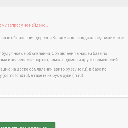
му запросу не найдено...
астные объявления деревня Владычино - продажа недвижимости
т будут новые объявления. Объявления в нашей базе по
и и хозяевами квартир, комнат, домов и других помещений.
ю на доске объявлений авито.ру (avito.ru), в базе по
domofond.ru), в газете из рук в руки (irr.ru).