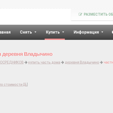
РАЗМЕСТИТЬ О
авная
Снять
Купить
Информация
ов деревня Владычино
ПОСРЕДНИКОВ
купить часть дома
деревня Владычино
част
по стоимости
]