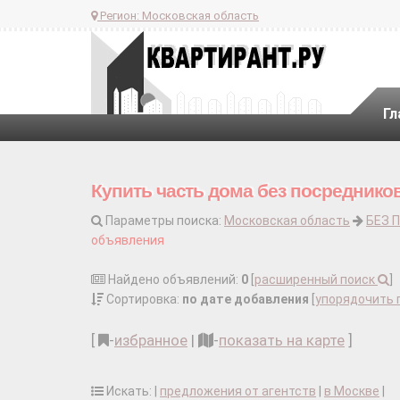
Регион:
Московская область
Гл
Купить часть дома без посредник
Параметры поиска:
Московская область
БЕЗ 
объявления
Найдено объявлений:
0
[
расширенный поиск
]
Сортировка:
по дате добавления
[
упорядочить 
[
-
избранное
|
-
показать на карте
]
Искать: |
предложения от агентств
|
в Москве
|