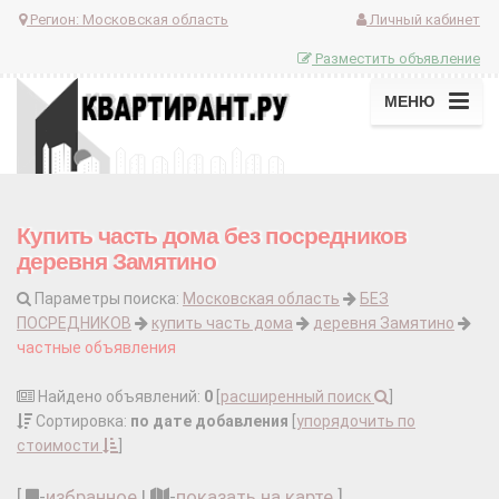
Регион:
Московская область
Личный кабинет
Разместить объявление
МЕНЮ
Купить часть дома без посредников
деревня Замятино
Параметры поиска:
Московская область
БЕЗ
ПОСРЕДНИКОВ
купить часть дома
деревня Замятино
частные объявления
Найдено объявлений:
0
[
расширенный поиск
]
Сортировка:
по дате добавления
[
упорядочить по
стоимости
]
[
-
избранное
|
-
показать на карте
]