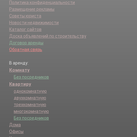
Политика конфиденциальности
Размещение рекламы
Советы юриста
Новости недвижимости
Каталог сайтов
Доска объявлений по строительству
Договор аренды
Обратная связь
В аренду:
Комнату
Без посредников
Квартиру
однокомнатную
двухкомнатную
трехкомнатную
многокомнатную
Без посредников
Дома
Офисы