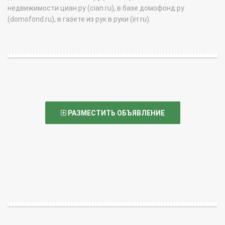
недвижимости циан.ру (cian.ru), в базе домофонд.ру
(domofond.ru), в газете из рук в руки (irr.ru).
РАЗМЕСТИТЬ ОБЪЯВЛЕНИЕ