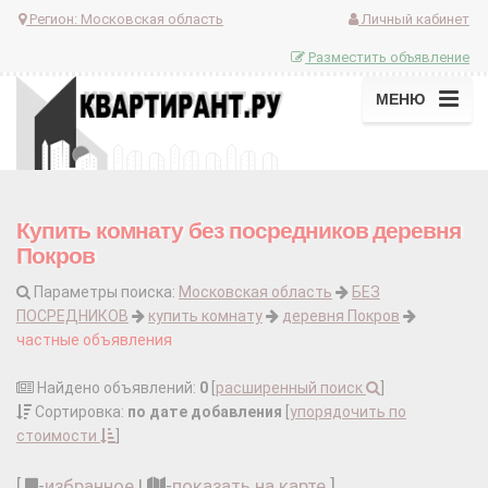
Регион:
Московская область
Личный кабинет
Разместить объявление
МЕНЮ
Купить комнату без посредников деревня
Покров
Параметры поиска:
Московская область
БЕЗ
ПОСРЕДНИКОВ
купить комнату
деревня Покров
частные объявления
Найдено объявлений:
0
[
расширенный поиск
]
Сортировка:
по дате добавления
[
упорядочить по
стоимости
]
[
-
избранное
|
-
показать на карте
]