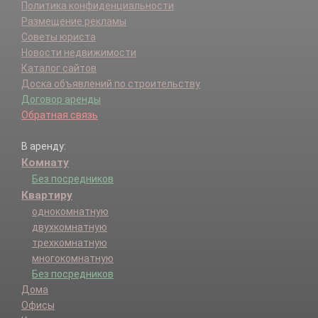
Политика конфиденциальности
Размещение рекламы
Советы юриста
Новости недвижимости
Каталог сайтов
Доска объявлений по строительству
Договор аренды
Обратная связь
В аренду:
Комнату
Без посредников
Квартиру
однокомнатную
двухкомнатную
трехкомнатную
многокомнатную
Без посредников
Дома
Офисы