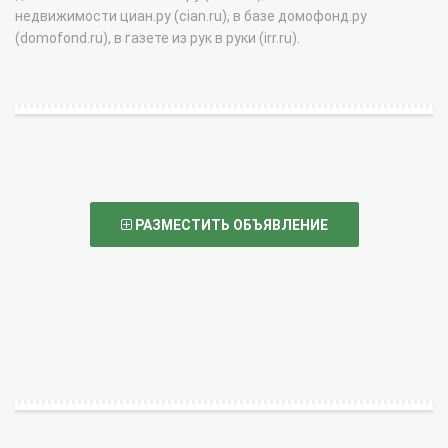
недвижимости циан.ру (cian.ru), в базе домофонд.ру
(domofond.ru), в газете из рук в руки (irr.ru).
РАЗМЕСТИТЬ ОБЪЯВЛЕНИЕ