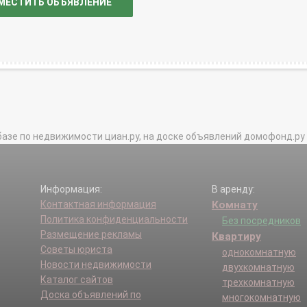
МЕСТИТЬ ОБЪЯВЛЕНИЕ
базе по недвижимости циан.ру, на доске объявлений домофонд.ру и в 
Информация:
В аренду:
Контактная информация
Комнату
Политика конфиденциальности
Без посредников
Размещение рекламы
Квартиру
Советы юриста
однокомнатную
Новости недвижимости
двухкомнатную
Каталог сайтов
трехкомнатную
Доска объявлений по
многокомнатную