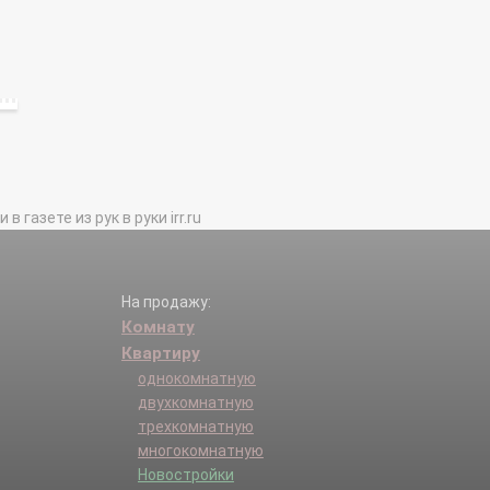
газете из рук в руки irr.ru
На продажу:
Комнату
Квартиру
однокомнатную
двухкомнатную
трехкомнатную
многокомнатную
Новостройки