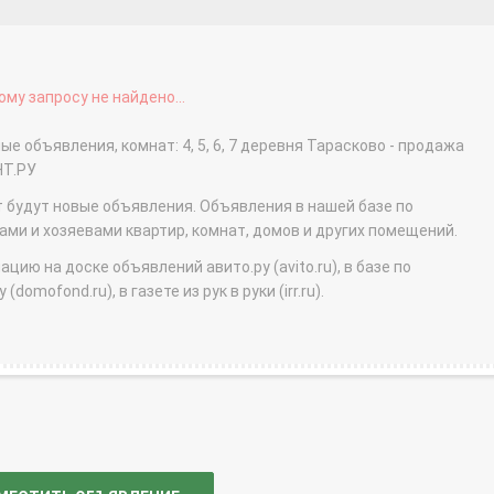
му запросу не найдено...
е объявления, комнат: 4, 5, 6, 7 деревня Тарасково - продажа
НТ.РУ
т будут новые объявления. Объявления в нашей базе по
и и хозяевами квартир, комнат, домов и других помещений.
ю на доске объявлений авито.ру (avito.ru), в базе по
domofond.ru), в газете из рук в руки (irr.ru).