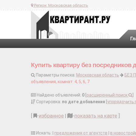
Регион:
Московская область
Гл
Купить квартиру без посредников 
Параметры поиска:
Московская область
БЕЗ 
объявления, комнат: 4, 5, 6, 7
Найдено объявлений:
0
[
расширенный поиск
]
Сортировка:
по дате добавления
[
упорядочить 
[
-
избранное
|
-
показать на карте
]
Искать: |
предложения от агентств
|
в новострой