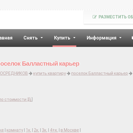
РАЗМЕСТИТЬ О
авная
Снять
Купить
Информация
поселок Балластный карьер
ПОСРЕДНИКОВ
купить квартиру
поселок Балластный карьер
по стоимости
]
ке
|
комнату
|
1к.
|
2к.
|
3к.
|
4+к.
|
в Москве
|