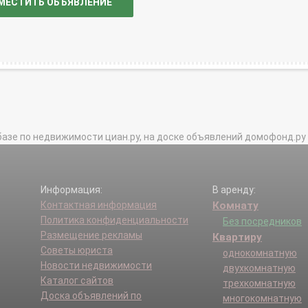
МЕСТИТЬ ОБЪЯВЛЕНИЕ
базе по недвижимости циан.ру, на доске объявлений домофонд.ру и в 
Информация:
В аренду:
Контактная информация
Комнату
Политика конфиденциальности
Без посредников
Размещение рекламы
Квартиру
Советы юриста
однокомнатную
Новости недвижимости
двухкомнатную
Каталог сайтов
трехкомнатную
Доска объявлений по
многокомнатную