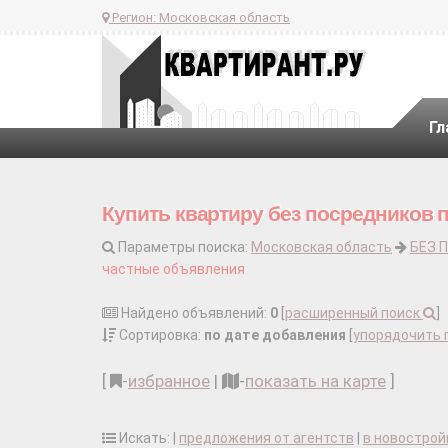
Регион:
Московская область
Гл
Купить квартиру без посредников 
Параметры поиска:
Московская область
БЕЗ 
частные объявления
Найдено объявлений:
0
[
расширенный поиск
]
Сортировка:
по дате добавления
[
упорядочить 
[
-
избранное
|
-
показать на карте
]
Искать: |
предложения от агентств
|
в новострой