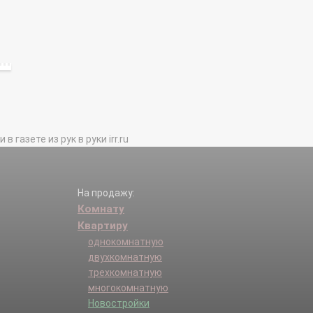
газете из рук в руки irr.ru
На продажу:
Комнату
Квартиру
однокомнатную
двухкомнатную
трехкомнатную
многокомнатную
Новостройки