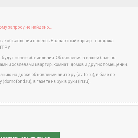
му запросу не найдено...
тные объявления поселок Балластный карьер - продажа
НТ.РУ
т будут новые объявления. Объявления в нашей базе по
и и хозяевами квартир, комнат, домов и других помещений.
ю на доске объявлений авито.ру (avito.ru), в базе по
domofond.ru), в газете из рук в руки (irr.ru).