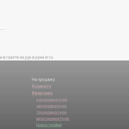
газете из рук в руки irr.ru
На продажу:
Комнату
Квартиру
однокомнатную
двухкомнатную
трехкомнатную
многокомнатную
Новостройки