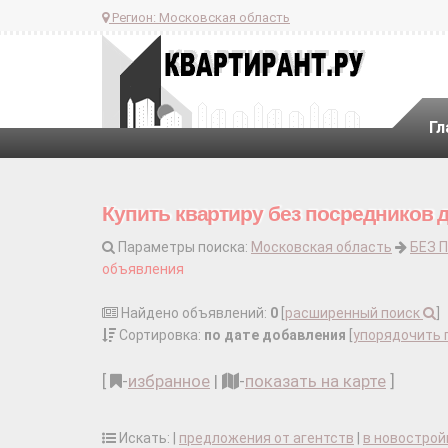
Регион:
Московская область
Гл
Купить квартиру без посредников 
Параметры поиска:
Московская область
БЕЗ 
объявления
Найдено объявлений:
0
[
расширенный поиск
]
Сортировка:
по дате добавления
[
упорядочить 
[
-
избранное
|
-
показать на карте
]
Искать: |
предложения от агентств
|
в новострой