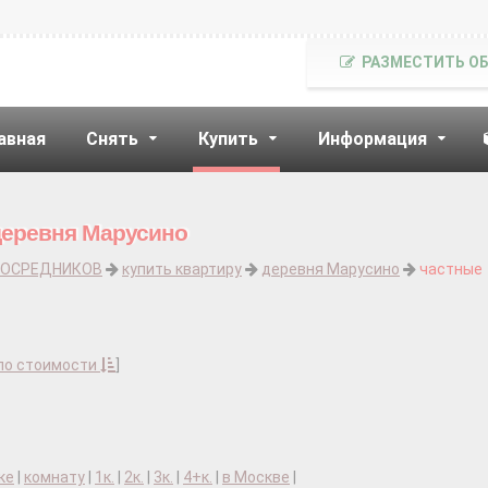
РАЗМЕСТИТЬ О
авная
Снять
Купить
Информация
деревня Марусино
ПОСРЕДНИКОВ
купить квартиру
деревня Марусино
частные
по стоимости
]
ке
|
комнату
|
1к.
|
2к.
|
3к.
|
4+к.
|
в Москве
|