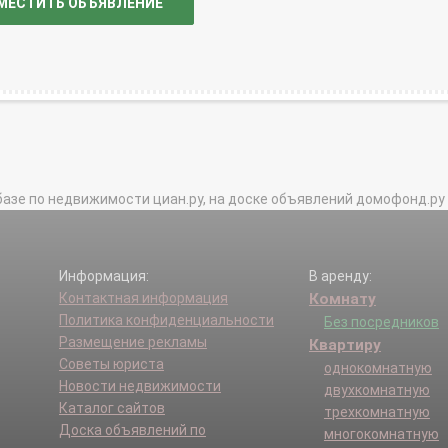
МЕСТИТЬ ОБЪЯВЛЕНИЕ
базе по недвижимости циан.ру, на доске объявлений домофонд.ру и в 
Информация:
В аренду:
Контактная информация
Комнату
Политика конфиденциальности
Без посредников
Размещение рекламы
Квартиру
Советы юриста
однокомнатную
Новости недвижимости
двухкомнатную
Каталог сайтов
трехкомнатную
Доска объявлений по
многокомнатную