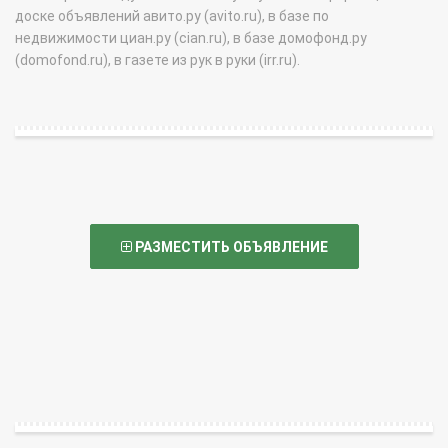
доске объявлений авито.ру (avito.ru), в базе по
недвижимости циан.ру (cian.ru), в базе домофонд.ру
(domofond.ru), в газете из рук в руки (irr.ru).
РАЗМЕСТИТЬ ОБЪЯВЛЕНИЕ