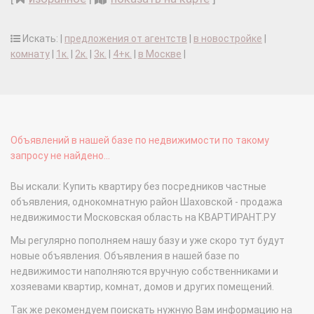
Искать: |
предложения от агентств
|
в новостройке
|
комнату
|
1к.
|
2к.
|
3к.
|
4+к.
|
в Москве
|
Объявлений в нашей базе по недвижимости по такому
запросу не найдено...
Вы искали: Купить квартиру без посредников частные
объявления, однокомнатную район Шаховской - продажа
недвижимости Московская область на КВАРТИРАНТ.РУ
Мы регулярно пополняем нашу базу и уже скоро тут будут
новые объявления. Объявления в нашей базе по
недвижимости наполняются вручную собственниками и
хозяевами квартир, комнат, домов и других помещений.
Так же рекомендуем поискать нужную Вам информацию на