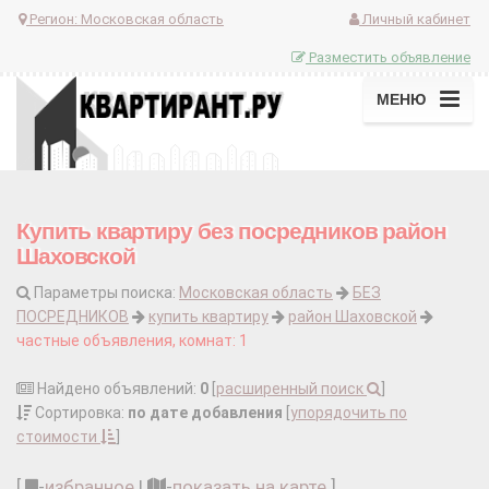
Регион:
Московская область
Личный кабинет
Разместить объявление
МЕНЮ
Купить квартиру без посредников район
Шаховской
Параметры поиска:
Московская область
БЕЗ
ПОСРЕДНИКОВ
купить квартиру
район Шаховской
частные объявления, комнат: 1
Найдено объявлений:
0
[
расширенный поиск
]
Сортировка:
по дате добавления
[
упорядочить по
стоимости
]
[
-
избранное
|
-
показать на карте
]