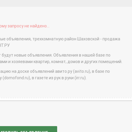
му запросу не найдено...
тные объявления, трехкомнатную район Шаховской - продажа
НТ.РУ
т будут новые объявления. Объявления в нашей базе по
и и хозяевами квартир, комнат, домов и других помещений.
ю на доске объявлений авито.ру (avito.ru), в базе по
domofond.ru), в газете из рук в руки (irr.ru).