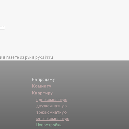
газете из рук в руки irr.ru
На продажу:
Комнату
Квартиру
однокомнатную
двухкомнатную
трехкомнатную
многокомнатную
Новостройки