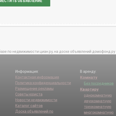
МЕСТИТЬ ОБЪЯВЛЕНИЕ
базе по недвижимости циан.ру, на доске объявлений домофонд.ру и в 
Информация:
В аренду:
Контактная информация
Комнату
Политика конфиденциальности
Без посредников
Размещение рекламы
Квартиру
Советы юриста
однокомнатную
Новости недвижимости
двухкомнатную
Каталог сайтов
трехкомнатную
Доска объявлений по
многокомнатную