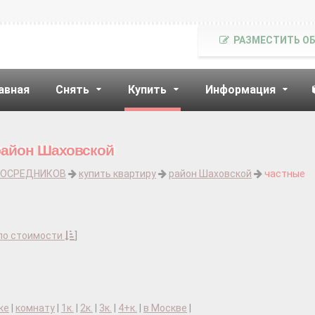
РАЗМЕСТИТЬ О
авная
Снять
Купить
Информация
район Шаховской
ПОСРЕДНИКОВ
купить квартиру
район Шаховской
частные
по стоимости
]
ке
|
комнату
|
1к.
|
2к.
|
3к.
|
4+к.
|
в Москве
|