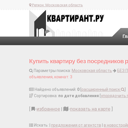
Регион:
Московская область
Гл
Купить квартиру без посредников 
Параметры поиска:
Московская область
БЕЗ 
объявления, комнат: 3
Найдено объявлений:
0
[
расширенный поиск
]
Сортировка:
по дате добавления
[
упорядочить 
[
-
избранное
|
-
показать на карте
]
Искать: |
предложения от агентств
|
в новострой