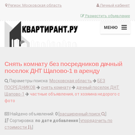
Регион:
Московская область
Личный кабинет
Разместить объявление
МЕНЮ
Снять комнату без посредников дачный
поселок ДНТ Щапово-1 в аренду
Параметры поиска:
Московская область
БЕЗ
ПОСРЕДНИКОВ
снять комнату
дачный поселок ДНТ
Щапово-1
частные объявления, от хозяина недорого с
фото
Найдено объявлений:
0
[
расширенный поиск
]
Сортировка:
по дате добавления
[
упорядочить по
стоимости
]