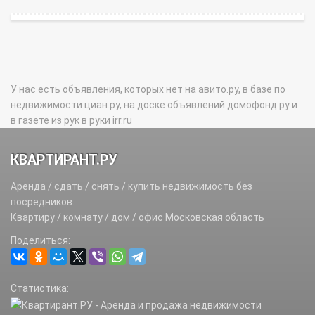
У нас есть объявления, которых нет на авито.ру, в базе по
недвижимости циан.ру, на доске объявлений домофонд.ру и
в газете из рук в руки irr.ru
КВАРТИРАНТ.РУ
Аренда / сдать / снять / купить недвижимость без
посредников.
Квартиру / комнату / дом / офис Московская область
Поделиться:
Статистика: