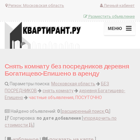
Регион:
Московская область
Личный кабинет
Разместить объявление
МЕНЮ
Снять комнату без посредников деревня
Богатищево-Епишено в аренду
Параметры поиска:
Московская область
БЕЗ
ПОСРЕДНИКОВ
снять комнату
деревня Богатищево-
Епишено
частные объявления, ПОСУТОЧНО
Найдено объявлений:
0
[
расширенный поиск
]
Сортировка:
по дате добавления
[
упорядочить по
стоимости
]
[
-
избранное
|
-
показать на карте
]