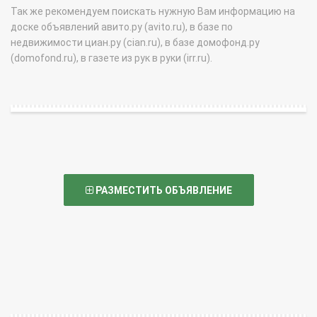
Так же рекомендуем поискать нужную Вам информацию на
доске объявлений авито.ру (avito.ru), в базе по
недвижимости циан.ру (cian.ru), в базе домофонд.ру
(domofond.ru), в газете из рук в руки (irr.ru).
РАЗМЕСТИТЬ ОБЪЯВЛЕНИЕ