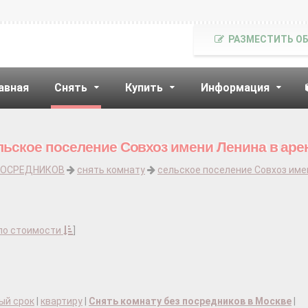
РАЗМЕСТИТЬ О
авная
Снять
Купить
Информация
льское поселение Совхоз имени Ленина в аре
ПОСРЕДНИКОВ
снять комнату
сельское поселение Совхоз име
по стоимости
]
ый срок
|
квартиру
|
Снять комнату без посредников в Москве
|