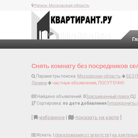
Регион:
Московская область
Гл
Снять комнату без посредников се
Параметры поиска:
Московская область
БЕЗ 
Ленина
частные объявления, ПОСУТОЧНО
Найдено объявлений:
0
[
расширенный поиск
]
Сортировка:
по дате добавления
[
упорядочить 
[
-
избранное
|
-
показать на карте
]
Искать: |
предложения от агентств
|
на длительн