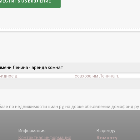
МЕСТИТЬ ОБЪЯВЛЕНИЕ
имени Ленина - аренда комнат
идное д.
совхоза им Ленина п.
базе по недвижимости циан.ру, на доске объявлений домофонд.ру и в 
Информация:
В аренду:
Контактная информация
Комнату