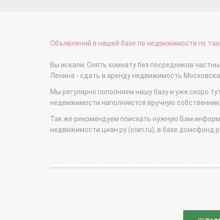
Объявлений в нашей базе по недвижимости по тако
Вы искали: Снять комнату без посредников частн
Ленина - сдать в аренду недвижимость Московск
Мы регулярно пополняем нашу базу и уже скоро ту
недвижимости наполняются вручную собственникам
Так же рекомендуем поискать нужную Вам информаци
недвижимости циан.ру (cian.ru), в базе домофонд.ру (