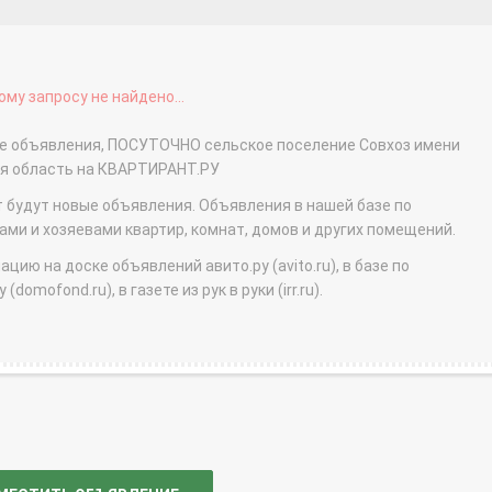
му запросу не найдено...
ые объявления, ПОСУТОЧНО сельское поселение Совхоз имени
ая область на КВАРТИРАНТ.РУ
т будут новые объявления. Объявления в нашей базе по
и и хозяевами квартир, комнат, домов и других помещений.
ю на доске объявлений авито.ру (avito.ru), в базе по
domofond.ru), в газете из рук в руки (irr.ru).