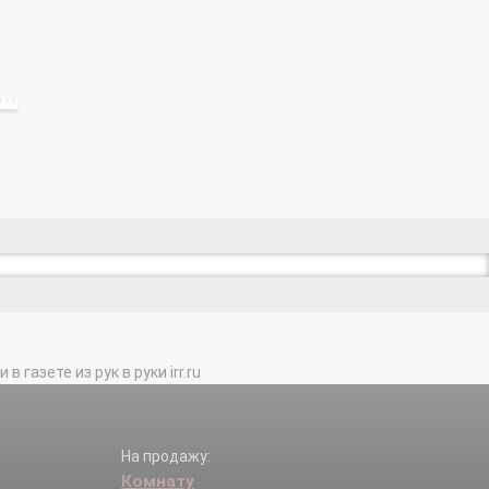
газете из рук в руки irr.ru
На продажу:
Комнату