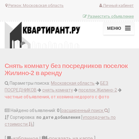
Регион:
Московская область
Личный кабинет
Разместить объявление
МЕНЮ
Снять комнату без посредников поселок
Жилино-2 в аренду
Параметры поиска:
Московская область
БЕЗ
ПОСРЕДНИКОВ
снять комнату
поселок Жилино-2
частные объявления, от хозяина недорого с фото
Найдено объявлений:
0
[
расширенный поиск
]
Сортировка:
по дате добавления
[
упорядочить по
стоимости
]
[
-
избранное
|
-
показать на карте
]