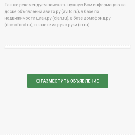
Так же рекомендуем поискать нужную Вам информацию на
доске объявлений авито.ру (avito.ru), в базе по
недвижимости циан.ру (cian.ru), в базе домофонд.ру
(domofond.ru), в газете из рук в руки (irr.ru).
РАЗМЕСТИТЬ ОБЪЯВЛЕНИЕ