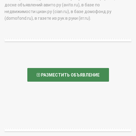
доске объявлений авито.ру (avito.ru), в базе по
недвижимости циан.ру (cian.ru), в базе домофонд.ру
(domofond.ru), в газете из рук в руки (irr.ru).
РАЗМЕСТИТЬ ОБЪЯВЛЕНИЕ