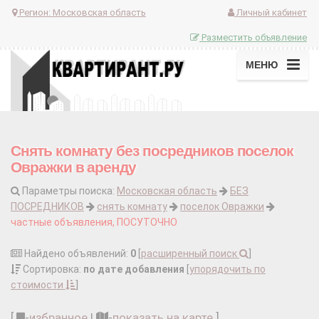
Регион:
Московская область
Личный кабинет
Разместить объявление
МЕНЮ
Снять комнату без посредников поселок
Овражки в аренду
Параметры поиска:
Московская область
БЕЗ
ПОСРЕДНИКОВ
снять комнату
поселок Овражки
частные объявления, ПОСУТОЧНО
Найдено объявлений:
0
[
расширенный поиск
]
Сортировка:
по дате добавления
[
упорядочить по
стоимости
]
[
-
избранное
|
-
показать на карте
]