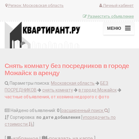
Регион:
Московская область
Личный кабинет
Разместить объявление
МЕНЮ
Снять комнату без посредников в городе
Можайск в аренду
Параметры поиска:
Московская область
БЕЗ
ПОСРЕДНИКОВ
снять комнату
в городе Можайск
частные объявления, от хозяина недорого с фото
Найдено объявлений:
0
[
расширенный поиск
]
Сортировка:
по дате добавления
[
упорядочить по
стоимости
]
[
-
избранное
|
-
показать на карте
]