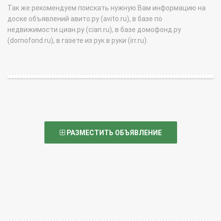
Так же рекомендуем поискать нужную Вам информацию на
доске объявлений авито.ру (avito.ru), в базе по
недвижимости циан.ру (cian.ru), в базе домофонд.ру
(domofond.ru), в газете из рук в руки (irr.ru).
РАЗМЕСТИТЬ ОБЪЯВЛЕНИЕ