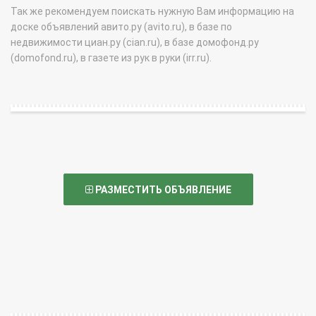
Так же рекомендуем поискать нужную Вам информацию на
доске объявлений авито.ру (avito.ru), в базе по
недвижимости циан.ру (cian.ru), в базе домофонд.ру
(domofond.ru), в газете из рук в руки (irr.ru).
РАЗМЕСТИТЬ ОБЪЯВЛЕНИЕ