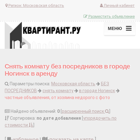
Регион:
Московская область
Личный кабинет
Разместить объявление
МЕНЮ
Снять комнату без посредников в городе
Ногинск в аренду
Параметры поиска:
Московская область
БЕЗ
ПОСРЕДНИКОВ
снять комнату
в городе Ногинск
частные объявления, от хозяина недорого с фото
Найдено объявлений:
0
[
расширенный поиск
]
Сортировка:
по дате добавления
[
упорядочить по
стоимости
]
[
-
избранное
|
-
показать на карте
]