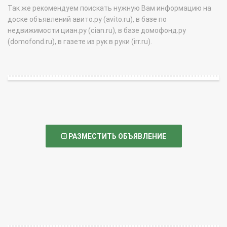
Так же рекомендуем поискать нужную Вам информацию на
доске объявлений авито.ру (avito.ru), в базе по
недвижимости циан.ру (cian.ru), в базе домофонд.ру
(domofond.ru), в газете из рук в руки (irr.ru).
РАЗМЕСТИТЬ ОБЪЯВЛЕНИЕ