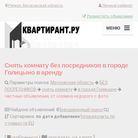
Регион:
Московская область
Личный кабинет
Разместить объявление
МЕНЮ
Снять комнату без посредников в городе
Голицыно в аренду
Параметры поиска:
Московская область
БЕЗ
ПОСРЕДНИКОВ
снять комнату
в городе Голицыно
частные объявления, от хозяина недорого с фото
Найдено объявлений:
0
[
расширенный поиск
]
Сортировка:
по дате добавления
[
упорядочить по
стоимости
]
[
-
избранное
|
-
показать на карте
]