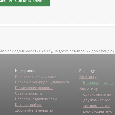
МЕСТИТЬ ОБЪЯВЛЕНИЕ
базе по недвижимости циан.ру, на доске объявлений домофонд.ру и в 
Информация:
В аренду:
Контактная информация
Комнату
Политика конфиденциальности
Без посредников
Размещение рекламы
Квартиру
Советы юриста
однокомнатную
Новости недвижимости
двухкомнатную
Каталог сайтов
трехкомнатную
Доска объявлений по
многокомнатную