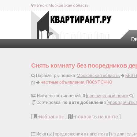
Регион:
Московская область
Гл
Снять комнату без посредников де
Параметры поиска:
Московская область
БЕЗ 
п)
частные объявления, ПОСУТОЧНО
Найдено объявлений:
0
[
расширенный поиск
]
Сортировка:
по дате добавления
[
упорядочить 
[
-
избранное
|
-
показать на карте
]
Искать: |
предложения от агентств
|
на длительн