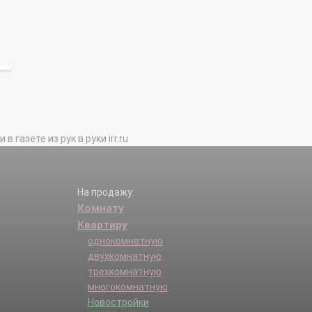
газете из рук в руки irr.ru
На продажу:
Комнату
Квартиру
однокомнатную
двухкомнатную
трехкомнатную
многокомнатную
Новостройки