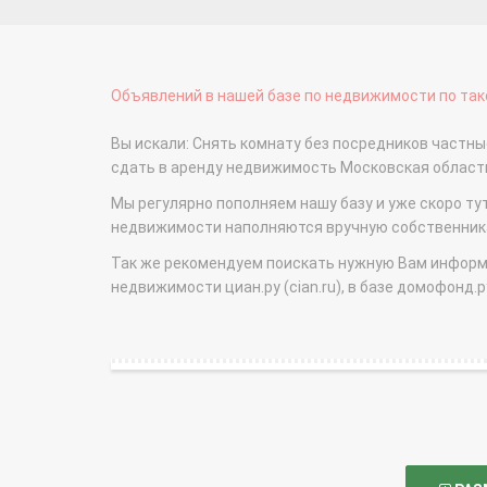
Объявлений в нашей базе по недвижимости по тако
Вы искали: Снять комнату без посредников частн
сдать в аренду недвижимость Московская облас
Мы регулярно пополняем нашу базу и уже скоро ту
недвижимости наполняются вручную собственникам
Так же рекомендуем поискать нужную Вам информаци
недвижимости циан.ру (cian.ru), в базе домофонд.ру (