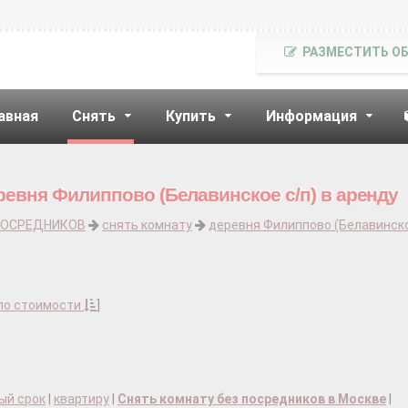
РАЗМЕСТИТЬ О
авная
Снять
Купить
Информация
ревня Филиппово (Белавинское с/п) в аренду
ПОСРЕДНИКОВ
снять комнату
деревня Филиппово (Белавинско
по стоимости
]
ый срок
|
квартиру
|
Снять комнату без посредников в Москве
|