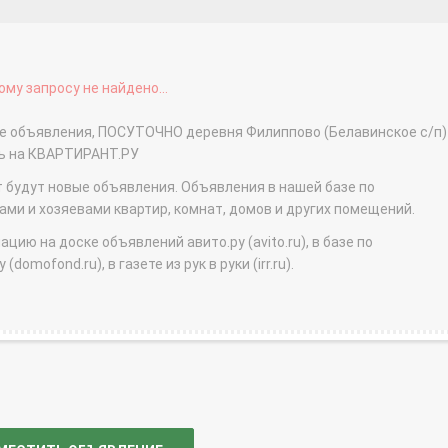
му запросу не найдено...
ые объявления, ПОСУТОЧНО деревня Филиппово (Белавинское с/п) 
ть на КВАРТИРАНТ.РУ
т будут новые объявления. Объявления в нашей базе по
и и хозяевами квартир, комнат, домов и других помещений.
ю на доске объявлений авито.ру (avito.ru), в базе по
domofond.ru), в газете из рук в руки (irr.ru).