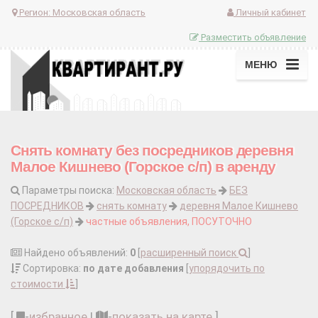
Регион:
Московская область
Личный кабинет
Разместить объявление
МЕНЮ
Снять комнату без посредников деревня
Малое Кишнево (Горское с/п) в аренду
Параметры поиска:
Московская область
БЕЗ
ПОСРЕДНИКОВ
снять комнату
деревня Малое Кишнево
(Горское с/п)
частные объявления, ПОСУТОЧНО
Найдено объявлений:
0
[
расширенный поиск
]
Сортировка:
по дате добавления
[
упорядочить по
стоимости
]
[
-
избранное
|
-
показать на карте
]