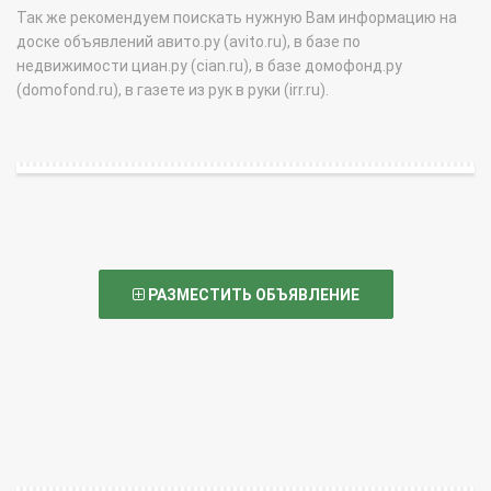
Так же рекомендуем поискать нужную Вам информацию на
доске объявлений авито.ру (avito.ru), в базе по
недвижимости циан.ру (cian.ru), в базе домофонд.ру
(domofond.ru), в газете из рук в руки (irr.ru).
РАЗМЕСТИТЬ ОБЪЯВЛЕНИЕ