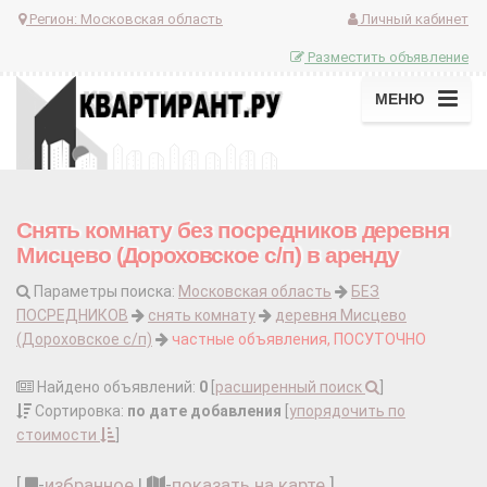
Регион:
Московская область
Личный кабинет
Разместить объявление
МЕНЮ
Снять комнату без посредников деревня
Мисцево (Дороховское с/п) в аренду
Параметры поиска:
Московская область
БЕЗ
ПОСРЕДНИКОВ
снять комнату
деревня Мисцево
(Дороховское с/п)
частные объявления, ПОСУТОЧНО
Найдено объявлений:
0
[
расширенный поиск
]
Сортировка:
по дате добавления
[
упорядочить по
стоимости
]
[
-
избранное
|
-
показать на карте
]