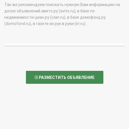
Так же рекомендуем поискать нужную Вам информацию на
доске объявлений авито.ру (avito.ru), в базе по
недвижимости циан.ру (cian.ru), в базе домофонд.ру
(domofond.ru), в газете из рук в руки (irr.ru).
РАЗМЕСТИТЬ ОБЪЯВЛЕНИЕ