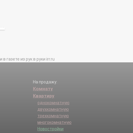
газете из рук в руки irr.ru
На продажу:
Комнату
Квартиру
однокомнатную
двухкомнатную
трехкомнатную
многокомнатную
Новостройки