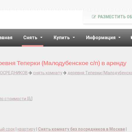
РАЗМЕСТИТЬ О
авная
Снять
Купить
Информация
евня Теперки (Малодубенское с/п) в аренду
ПОСРЕДНИКОВ
снять комнату
деревня Теперки (Малодубенско
по стоимости
]
ый срок
|
квартиру
|
Снять комнату без посредников в Москве
|