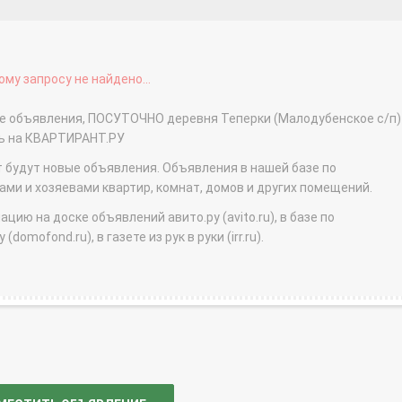
му запросу не найдено...
ые объявления, ПОСУТОЧНО деревня Теперки (Малодубенское с/п) 
ть на КВАРТИРАНТ.РУ
т будут новые объявления. Объявления в нашей базе по
и и хозяевами квартир, комнат, домов и других помещений.
ю на доске объявлений авито.ру (avito.ru), в базе по
domofond.ru), в газете из рук в руки (irr.ru).