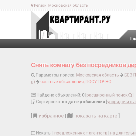
Регион:
Московская область
Гл
Снять комнату без посредников дер
Параметры поиска:
Московская область
БЕЗ 
п)
частные объявления, ПОСУТОЧНО
Найдено объявлений:
0
[
расширенный поиск
]
Сортировка:
по дате добавления
[
упорядочить 
[
-
избранное
|
-
показать на карте
]
Искать: |
предложения от агентств
|
на длительн