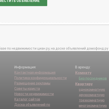
МЕСТИТЬ ОБЪЯВЛЕНИЕ
базе по недвижимости циан.ру, на доске объявлений домофонд.ру и в 
Информация:
В аренду:
Контактная информация
Комнату
Политика конфиденциальности
Без посредников
Размещение рекламы
Квартиру
Советы юриста
однокомнатную
Новости недвижимости
двухкомнатную
Каталог сайтов
трехкомнатную
Доска объявлений по
многокомнатную