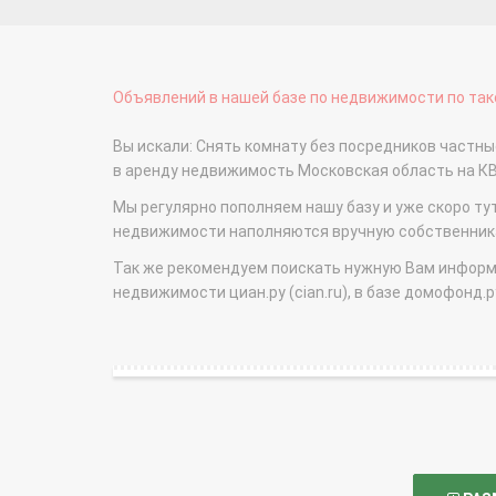
Объявлений в нашей базе по недвижимости по тако
Вы искали: Снять комнату без посредников частн
в аренду недвижимость Московская область на 
Мы регулярно пополняем нашу базу и уже скоро ту
недвижимости наполняются вручную собственникам
Так же рекомендуем поискать нужную Вам информаци
недвижимости циан.ру (cian.ru), в базе домофонд.ру (