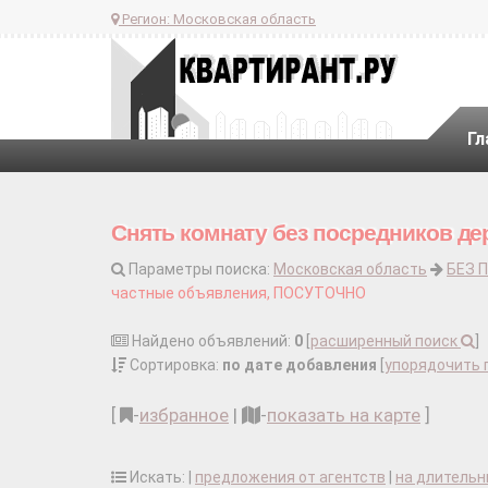
Регион:
Московская область
Гл
Снять комнату без посредников де
Параметры поиска:
Московская область
БЕЗ 
частные объявления, ПОСУТОЧНО
Найдено объявлений:
0
[
расширенный поиск
]
Сортировка:
по дате добавления
[
упорядочить 
[
-
избранное
|
-
показать на карте
]
Искать: |
предложения от агентств
|
на длительн