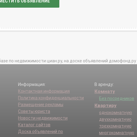
МЕСТИТЬ ОБЪЯВЛЕНИЕ
базе по недвижимости циан.ру, на доске объявлений домофонд.ру и в 
Информация:
В аренду:
Контактная информация
Комнату
Политика конфиденциальности
Без посредников
Размещение рекламы
Квартиру
Советы юриста
однокомнатную
Новости недвижимости
двухкомнатную
Каталог сайтов
трехкомнатную
Доска объявлений по
многокомнатную