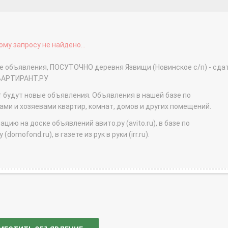
му запросу не найдено...
ые объявления, ПОСУТОЧНО деревня Язвищи (Новинское с/п) - сда
КВАРТИРАНТ.РУ
т будут новые объявления. Объявления в нашей базе по
и и хозяевами квартир, комнат, домов и других помещений.
ю на доске объявлений авито.ру (avito.ru), в базе по
domofond.ru), в газете из рук в руки (irr.ru).