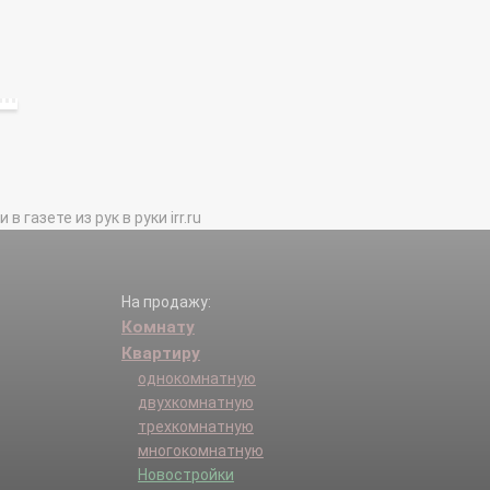
газете из рук в руки irr.ru
На продажу:
Комнату
Квартиру
однокомнатную
двухкомнатную
трехкомнатную
многокомнатную
Новостройки