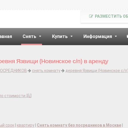
РАЗМЕСТИТЬ О
авная
Снять
Купить
Информация
ревня Язвищи (Новинское с/п) в аренду
ПОСРЕДНИКОВ
снять комнату
деревня Язвищи (Новинское с/п
по стоимости
]
ый срок
|
квартиру
|
Снять комнату без посредников в Москве
|