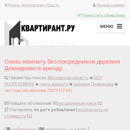
Регион:
Московская область
Личный кабинет
Разместить объявление
МЕНЮ
Снять комнату без посредников деревня
Демидково в аренду
Параметры поиска:
Московская область
БЕЗ
ПОСРЕДНИКОВ
снять комнату
деревня Демидково
частные объявления, ПОСУТОЧНО
Найдено объявлений:
0
[
расширенный поиск
]
Сортировка:
по дате добавления
[
упорядочить по
стоимости
]
[
-
избранное
|
-
показать на карте
]