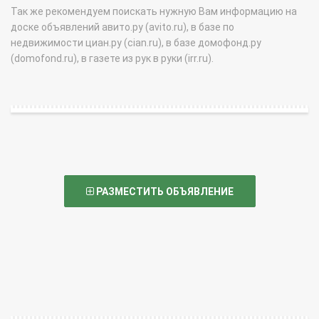
Так же рекомендуем поискать нужную Вам информацию на
доске объявлений авито.ру (avito.ru), в базе по
недвижимости циан.ру (cian.ru), в базе домофонд.ру
(domofond.ru), в газете из рук в руки (irr.ru).
РАЗМЕСТИТЬ ОБЪЯВЛЕНИЕ