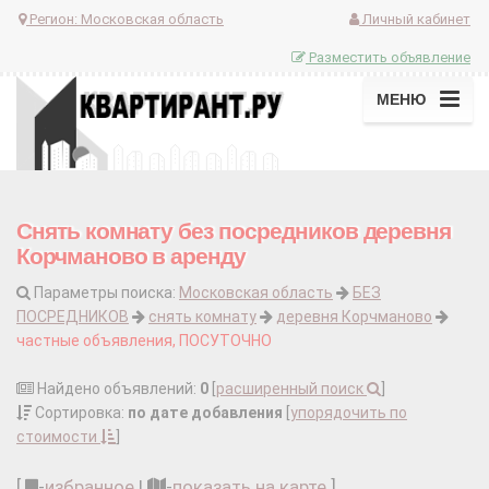
Регион:
Московская область
Личный кабинет
Разместить объявление
МЕНЮ
Снять комнату без посредников деревня
Корчманово в аренду
Параметры поиска:
Московская область
БЕЗ
ПОСРЕДНИКОВ
снять комнату
деревня Корчманово
частные объявления, ПОСУТОЧНО
Найдено объявлений:
0
[
расширенный поиск
]
Сортировка:
по дате добавления
[
упорядочить по
стоимости
]
[
-
избранное
|
-
показать на карте
]