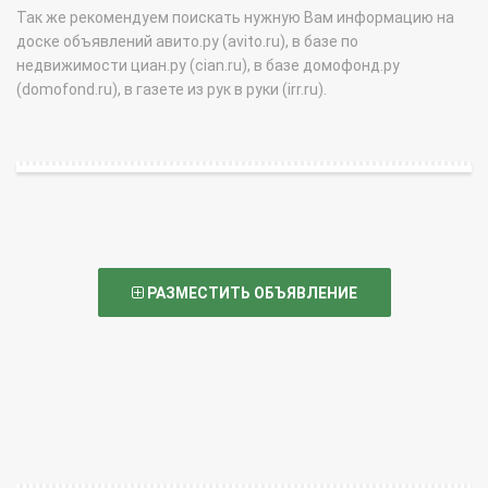
Так же рекомендуем поискать нужную Вам информацию на
доске объявлений авито.ру (avito.ru), в базе по
недвижимости циан.ру (cian.ru), в базе домофонд.ру
(domofond.ru), в газете из рук в руки (irr.ru).
РАЗМЕСТИТЬ ОБЪЯВЛЕНИЕ