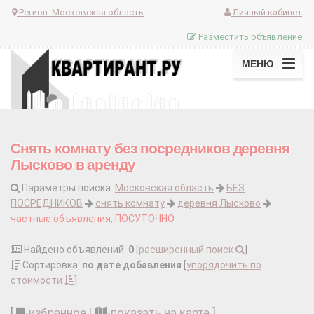
Регион:
Московская область
Личный кабинет
Разместить объявление
МЕНЮ
Снять комнату без посредников деревня
Лысково в аренду
Параметры поиска:
Московская область
БЕЗ
ПОСРЕДНИКОВ
снять комнату
деревня Лысково
частные объявления, ПОСУТОЧНО
Найдено объявлений:
0
[
расширенный поиск
]
Сортировка:
по дате добавления
[
упорядочить по
стоимости
]
[
-
избранное
|
-
показать на карте
]