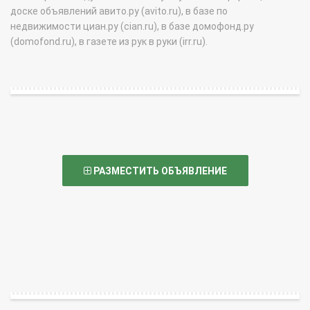
доске объявлений авито.ру (avito.ru), в базе по
недвижимости циан.ру (cian.ru), в базе домофонд.ру
(domofond.ru), в газете из рук в руки (irr.ru).
РАЗМЕСТИТЬ ОБЪЯВЛЕНИЕ