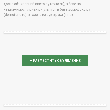
доске объявлений авито.ру (avito.ru), в базе по
недвижимости циан.ру (cian.ru), в базе домофонд.ру
(domofond.ru), в газете из рук в руки (irr.ru).
РАЗМЕСТИТЬ ОБЪЯВЛЕНИЕ