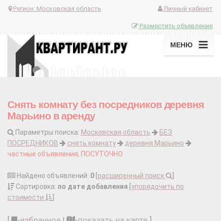
Регион:
Московская область
Личный кабинет
Разместить объявление
МЕНЮ
Снять комнату без посредников деревня
Марьино в аренду
Параметры поиска:
Московская область
БЕЗ
ПОСРЕДНИКОВ
снять комнату
деревня Марьино
частные объявления, ПОСУТОЧНО
Найдено объявлений:
0
[
расширенный поиск
]
Сортировка:
по дате добавления
[
упорядочить по
стоимости
]
[
-
избранное
|
-
показать на карте
]