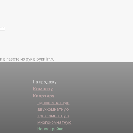
газете из рук в руки irr.ru
На продажу:
Комнату
Квартиру
однокомнатную
двухкомнатную
трехкомнатную
многокомнатную
Новостройки