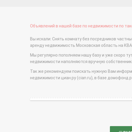
Объявлений в нашей базе по недвижимости по тако
Вы искали: Снять комнату без посредников частн
аренду недвижимость Московская область на КВ
Мы регулярно пополняем нашу базу и уже скоро ту
недвижимости наполняются вручную собственникам
Так же рекомендуем поискать нужную Вам информаци
недвижимости циан.ру (cian.ru), в базе домофонд.ру (