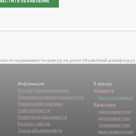
МЕСТИТЬ ОБЪЯВЛЕНИЕ
базе по недвижимости циан.ру, на доске объявлений домофонд.ру и в 
Информация:
В аренду:
Контактная информация
Комнату
Политика конфиденциальности
Без посредников
Размещение рекламы
Квартиру
Советы юриста
однокомнатную
Новости недвижимости
двухкомнатную
Каталог сайтов
трехкомнатную
Доска объявлений по
многокомнатную