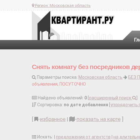
Регион:
Московская область
Гл
Снять комнату без посредников де
Параметры поиска:
Московская область
БЕЗ 
объявления, ПОСУТОЧНО
Найдено объявлений:
0
[
расширенный поиск
]
Сортировка:
по дате добавления
[
упорядочить 
[
-
избранное
|
-
показать на карте
]
Искать: |
предложения от агентств
|
на длительн