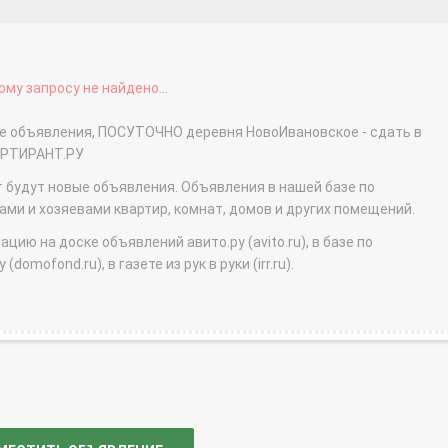
му запросу не найдено...
ые объявления, ПОСУТОЧНО деревня НовоИвановское - сдать в
АРТИРАНТ.РУ
т будут новые объявления. Объявления в нашей базе по
и и хозяевами квартир, комнат, домов и других помещений.
ю на доске объявлений авито.ру (avito.ru), в базе по
domofond.ru), в газете из рук в руки (irr.ru).