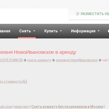
РАЗМЕСТИТЬ О
авная
Снять
Купить
Информация
ревня НовоИвановское в аренду
ПОСРЕДНИКОВ
снять комнату
деревня НовоИвановское
час
по стоимости
]
ый срок
|
квартиру
|
Снять комнату без посредников в Москве
|