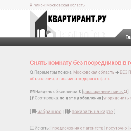
Регион:
Московская область
Гл
Снять комнату без посредников в г
Параметры поиска:
Московская область
БЕЗ 
объявления, от хозяина недорого с фото
Найдено объявлений:
0
[
расширенный поиск
]
Сортировка:
по дате добавления
[
упорядочить 
[
-
избранное
|
-
показать на карте
]
Искать: |
предложения от агентств
|
посуточно
|