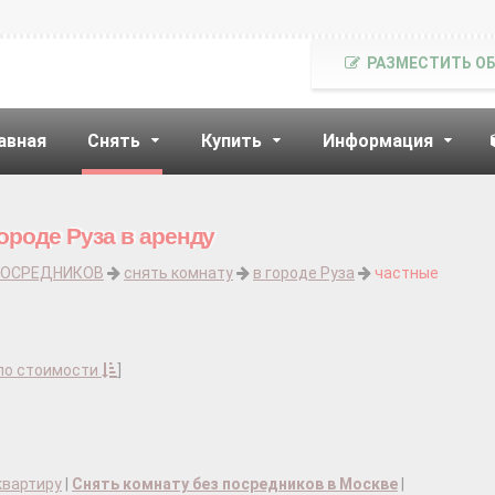
РАЗМЕСТИТЬ О
авная
Снять
Купить
Информация
ороде Руза в аренду
ПОСРЕДНИКОВ
снять комнату
в городе Руза
частные
по стоимости
]
квартиру
|
Снять комнату без посредников в Москве
|