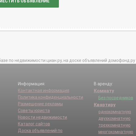
МЕСТИТЬ ОБЪЯВЛЕНИЕ
базе по недвижимости циан.ру, на доске объявлений домофонд.ру и в 
Информация:
В аренду:
Контактная информация
Комнату
Политика конфиденциальности
Без посредников
Размещение рекламы
Квартиру
Советы юриста
однокомнатную
Новости недвижимости
двухкомнатную
Каталог сайтов
трехкомнатную
Доска объявлений по
многокомнатную