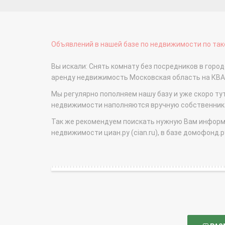
Объявлений в нашей базе по недвижимости по тако
Вы искали: Снять комнату без посредников в город
аренду недвижимость Московская область на КВ
Мы регулярно пополняем нашу базу и уже скоро ту
недвижимости наполняются вручную собственникам
Так же рекомендуем поискать нужную Вам информаци
недвижимости циан.ру (cian.ru), в базе домофонд.ру (