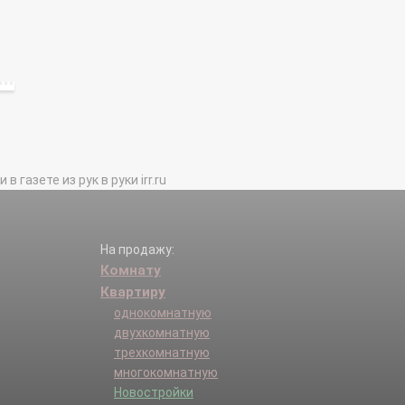
газете из рук в руки irr.ru
На продажу:
Комнату
Квартиру
однокомнатную
двухкомнатную
трехкомнатную
многокомнатную
Новостройки