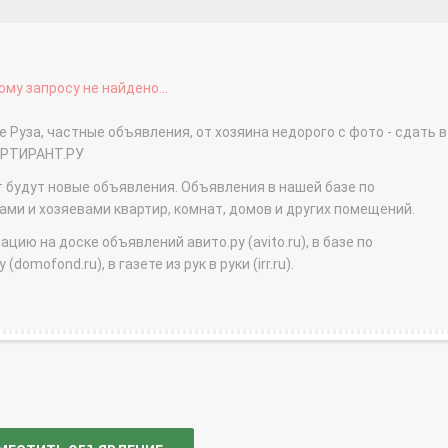
му запросу не найдено...
е Руза, частные объявления, от хозяина недорого с фото - сдать в
АРТИРАНТ.РУ
т будут новые объявления. Объявления в нашей базе по
и и хозяевами квартир, комнат, домов и других помещений.
ю на доске объявлений авито.ру (avito.ru), в базе по
domofond.ru), в газете из рук в руки (irr.ru).