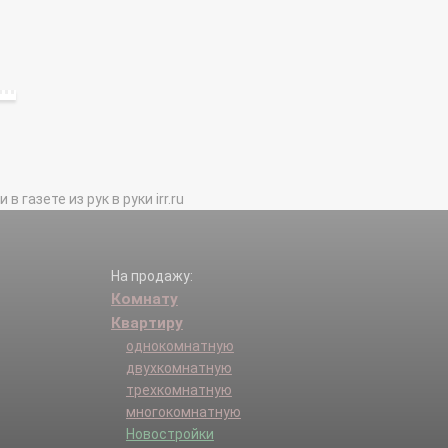
газете из рук в руки irr.ru
На продажу:
Комнату
Квартиру
однокомнатную
двухкомнатную
трехкомнатную
многокомнатную
Новостройки