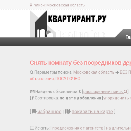
Регион:
Московская область
Гл
Снять комнату без посредников де
Параметры поиска:
Московская область
БЕЗ 
объявления, ПОСУТОЧНО
Найдено объявлений:
0
[
расширенный поиск
]
Сортировка:
по дате добавления
[
упорядочить 
[
-
избранное
|
-
показать на карте
]
Искать: |
предложения от агентств
|
на длительн