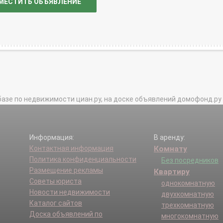
МЕСТИТЬ ОБЪЯВЛЕНИЕ
базе по недвижимости циан.ру, на доске объявлений домофонд.ру и в 
Информация:
В аренду:
Контактная информация
Комнату
Политика конфиденциальности
Без посредников
Размещение рекламы
Квартиру
Советы юриста
однокомнатную
Новости недвижимости
двухкомнатную
Каталог сайтов
трехкомнатную
Доска объявлений по
многокомнатную