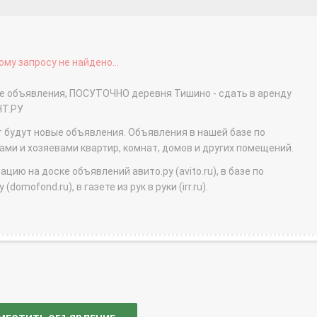
му запросу не найдено...
ые объявления, ПОСУТОЧНО деревня Тишино - сдать в аренду
НТ.РУ
т будут новые объявления. Объявления в нашей базе по
и и хозяевами квартир, комнат, домов и других помещений.
ю на доске объявлений авито.ру (avito.ru), в базе по
domofond.ru), в газете из рук в руки (irr.ru).