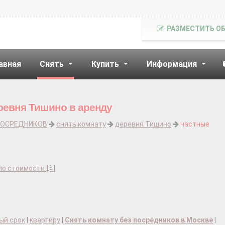
РАЗМЕСТИТЬ О
авная
Снять
Купить
Информация
ревня Тишино в аренду
ПОСРЕДНИКОВ
снять комнату
деревня Тишино
частные
по стоимости
]
ый срок
|
квартиру
|
Снять комнату без посредников в Москве
|