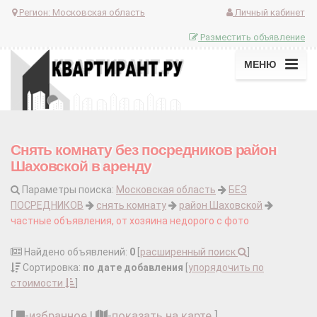
Регион:
Московская область
Личный кабинет
Разместить объявление
МЕНЮ
Снять комнату без посредников район
Шаховской в аренду
Параметры поиска:
Московская область
БЕЗ
ПОСРЕДНИКОВ
снять комнату
район Шаховской
частные объявления, от хозяина недорого с фото
Найдено объявлений:
0
[
расширенный поиск
]
Сортировка:
по дате добавления
[
упорядочить по
стоимости
]
[
-
избранное
|
-
показать на карте
]