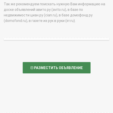
Так же рекомендуем поискать нужную Вам информацию на
доске объявлений авито.ру (avito.ru), в базе по
недвижимости циан.ру (cian.ru), в базе домофонд.ру
(domofond.ru), в газете из рук в руки (irr.ru).
РАЗМЕСТИТЬ ОБЪЯВЛЕНИЕ