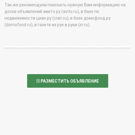
Так же рекомендуем поискать нужную Вам информацию на
доске объявлений авито.ру (avito.ru), в базе по
недвижимости циан.ру (cian.ru), в базе домофонд.ру
(domofond.ru), в газете из рук в руки (irr.ru).
РАЗМЕСТИТЬ ОБЪЯВЛЕНИЕ