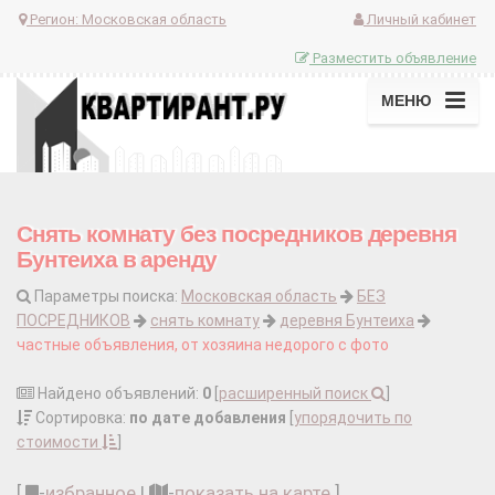
Регион:
Московская область
Личный кабинет
Разместить объявление
МЕНЮ
Снять комнату без посредников деревня
Бунтеиха в аренду
Параметры поиска:
Московская область
БЕЗ
ПОСРЕДНИКОВ
снять комнату
деревня Бунтеиха
частные объявления, от хозяина недорого с фото
Найдено объявлений:
0
[
расширенный поиск
]
Сортировка:
по дате добавления
[
упорядочить по
стоимости
]
[
-
избранное
|
-
показать на карте
]