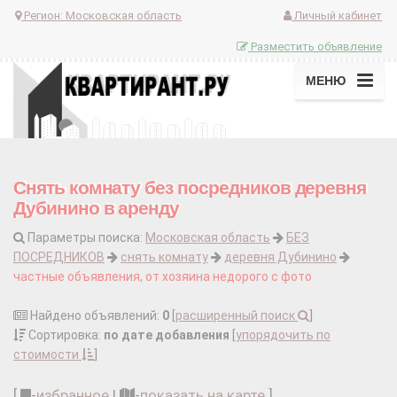
Регион:
Московская область
Личный кабинет
Разместить объявление
МЕНЮ
Снять комнату без посредников деревня
Дубинино в аренду
Параметры поиска:
Московская область
БЕЗ
ПОСРЕДНИКОВ
снять комнату
деревня Дубинино
частные объявления, от хозяина недорого с фото
Найдено объявлений:
0
[
расширенный поиск
]
Сортировка:
по дате добавления
[
упорядочить по
стоимости
]
[
-
избранное
|
-
показать на карте
]