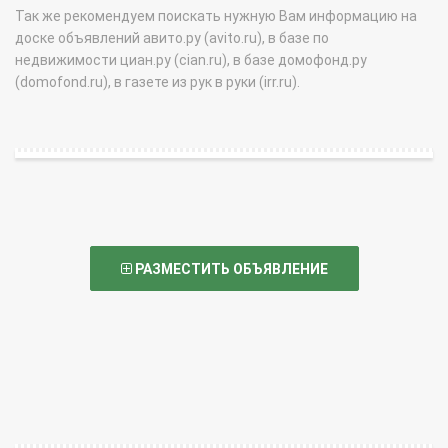
Так же рекомендуем поискать нужную Вам информацию на
доске объявлений авито.ру (avito.ru), в базе по
недвижимости циан.ру (cian.ru), в базе домофонд.ру
(domofond.ru), в газете из рук в руки (irr.ru).
РАЗМЕСТИТЬ ОБЪЯВЛЕНИЕ