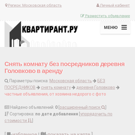
Регион:
Московская область
Личный кабинет
Разместить объявление
МЕНЮ
Снять комнату без посредников деревня
Головково в аренду
Параметры поиска:
Московская область
БЕЗ
ПОСРЕДНИКОВ
снять комнату
деревня Головково
частные объявления, от хозяина недорого с фото
Найдено объявлений:
0
[
расширенный поиск
]
Сортировка:
по дате добавления
[
упорядочить по
стоимости
]
[
-
избранное
|
-
показать на карте
]