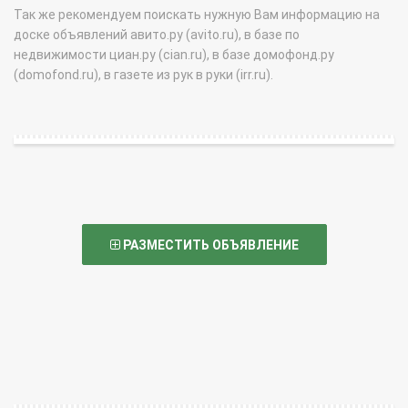
Так же рекомендуем поискать нужную Вам информацию на
доске объявлений авито.ру (avito.ru), в базе по
недвижимости циан.ру (cian.ru), в базе домофонд.ру
(domofond.ru), в газете из рук в руки (irr.ru).
РАЗМЕСТИТЬ ОБЪЯВЛЕНИЕ