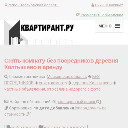
Регион:
Московская область
Личный кабинет
Разместить объявление
МЕНЮ
Снять комнату без посредников деревня
Колтышево в аренду
Параметры поиска:
Московская область
БЕЗ
ПОСРЕДНИКОВ
снять комнату
деревня Колтышево
частные объявления, от хозяина недорого с фото
Найдено объявлений:
0
[
расширенный поиск
]
Сортировка:
по дате добавления
[
упорядочить по
стоимости
]
[
-
избранное
|
-
показать на карте
]