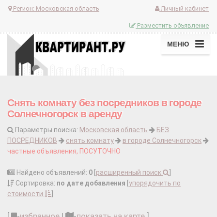
Регион:
Московская область
Личный кабинет
Разместить объявление
МЕНЮ
Снять комнату без посредников в городе
Солнечногорск в аренду
Параметры поиска:
Московская область
БЕЗ
ПОСРЕДНИКОВ
снять комнату
в городе Солнечногорск
частные объявления, ПОСУТОЧНО
Найдено объявлений:
0
[
расширенный поиск
]
Сортировка:
по дате добавления
[
упорядочить по
стоимости
]
[
-
избранное
|
-
показать на карте
]