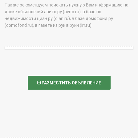
Так же рекомендуем поискать нужную Вам информацию на
доске объявлений авито.ру (avito.ru), в базе по
недвижимости циан.ру (cian.ru), в базе домофонд.ру
(domofond.ru), в газете из рук в руки (irr.ru).
РАЗМЕСТИТЬ ОБЪЯВЛЕНИЕ