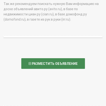
Так же рекомендуем поискать нужную Вам информацию на
доске объявлений авито.ру (avito.ru), в базе по
недвижимости циан.ру (cian.ru), в базе домофонд.ру
(domofond.ru), в газете из рук в руки (irr.ru).
РАЗМЕСТИТЬ ОБЪЯВЛЕНИЕ