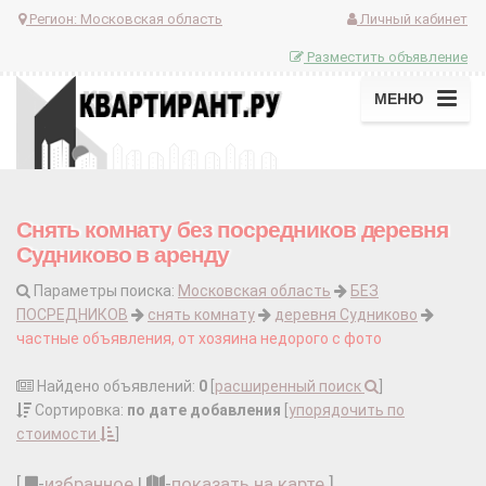
Регион:
Московская область
Личный кабинет
Разместить объявление
МЕНЮ
Снять комнату без посредников деревня
Судниково в аренду
Параметры поиска:
Московская область
БЕЗ
ПОСРЕДНИКОВ
снять комнату
деревня Судниково
частные объявления, от хозяина недорого с фото
Найдено объявлений:
0
[
расширенный поиск
]
Сортировка:
по дате добавления
[
упорядочить по
стоимости
]
[
-
избранное
|
-
показать на карте
]